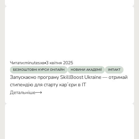
Читати:
minutes
хв
3 квітня 2025
БЕЗКОШТОВНІ КУРСИ ОНЛАЙН
НОВИНИ АКАДЕМІЇ
ІМПАКТ
Запускаємо програму SkillBoost Ukraine — отримай
стипендію для старту карʼєри в ІТ
Детальніше
зменшити час
ефективно
виконувати