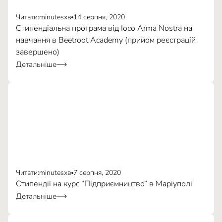
«Знати щось і вміти навчити когось — різні речі.»
Читати:
minutes
хв
14 серпня, 2020
Стипендіальна програма від Ioco Arma Nostra на
навчання в Beetroot Academy (прийом реєстрацій
завершено)
Детальніше
Читати:
minutes
хв
7 серпня, 2020
Стипендії на курс “Підприємництво” в Маріуполі
за посиланням
Детальніше