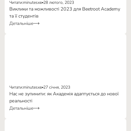
Читати:
minutes
хв
28 лютого, 2023
Виклики та можливості 2023 для Beetroot Academy
та її студентів
Детальніше
Комунікація
80%
Самоорганізація
Креативність
Читати:
minutes
хв
27 січня, 2023
Нас не зупинити: як Академія адаптується до нової
реальності
Детальніше
Навички роботи з інформацією
Постійна комунікація