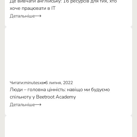
Де вивчати англійську: 16 ресурсів для тих, хто
студента.
хоче працювати в ІТ
Детальніше
онлайн-ресурси,
Варіант 1
Вігуки викладачів
Читати:
minutes
хв
6 липня, 2022
Подивись на себе, як на
відкритих вакансій
Люди – головна цінність: навіщо ми будуємо
бізнес-проєкт, а на процес
на DOU
спільноту у Beetroot Academy
найму, як на комерційну
Детальніше
пропозиції про співпрацю.