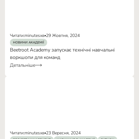
Спільнота
Нагороди
Читати:
minutes
хв
29 Жовтня, 2024
НОВИНИ АКАДЕМІЇ
оптоволоконне
Beetroot Academy запускає технічні навчальні
за посиланням.
підключення (FTTH / GPON)
воркшопи для команд
Детальніше
оптоволоконний кабель у квартиру
Читати:
minutes
хв
23 Вересня, 2024