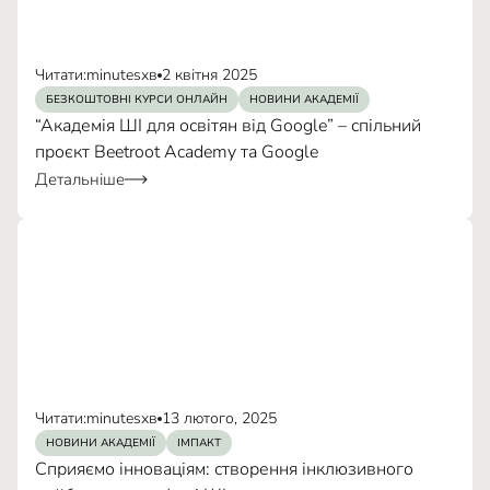
інтегрувати ШІ
поєднувати
різні елементи
Читати:
minutes
хв
2 квітня 2025
«пункти незламності»
БЕЗКОШТОВНІ КУРСИ ОНЛАЙН
НОВИНИ АКАДЕМІЇ
підвищити
результативність
покращити
“Академія ШІ для освітян від Google” – спільний
навчальний процес,
проєкт Beetroot Academy та Google
Вік та освіта:
Детальніше
здобути сертифікат
приєднатися до освітянської спільноти
Мотивація:
завдань
запитання тренерам
Чіткі цілі:
отримати робочий зошит
Читати:
minutes
хв
13 лютого, 2025
Технічне забезпечення:
НОВИНИ АКАДЕМІЇ
ІМПАКТ
Сприяємо інноваціям: створення інклюзивного
розіграші нагород
Цифрова грамотність: