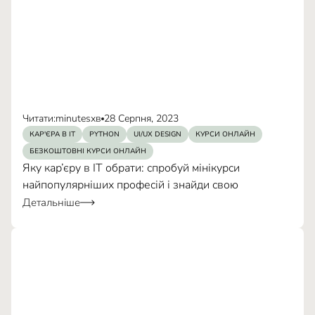
Читати:
minutes
хв
28 Серпня, 2023
КАР'ЄРА В IT
PYTHON
UI/UX DESIGN
КУРСИ ОНЛАЙН
БЕЗКОШТОВНІ КУРСИ ОНЛАЙН
Яку кар’єру в ІТ обрати: спробуй мінікурси
найпопулярніших професій і знайди свою
Детальніше
Слідкування за трендами