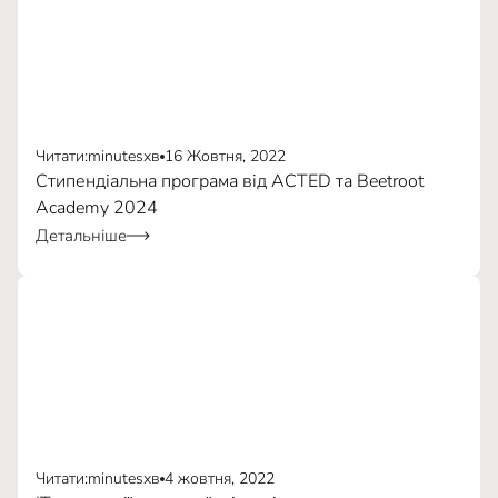
Стресостійкість
150–300 Вт·год
наших курсів
Читати:
minutes
хв
16 Жовтня, 2022
Стипендіальна програма від ACTED та Beetroot
Academy 2024
Детальніше
Варіант 1
Варіант 2
аплікаційну форму
.
Варіант 1
Читати:
minutes
хв
4 жовтня, 2022