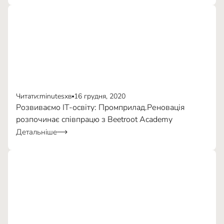
Андреас Флодстрем
Читати:
minutes
хв
16 грудня, 2020
Розвиваємо IT-освіту: Промприлад.Реновація
розпочинає співпрацю з Beetroot Academy
Детальніше