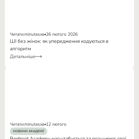
Читати:
minutes
хв
26 лютого 2026
ШІ без жінок: як упередження кодуються в
алгоритм
Детальніше
Читати:
minutes
хв
12 лютого
НОВИНИ АКАДЕМІЇ
Beetroot Academy масштабується та розширює свої