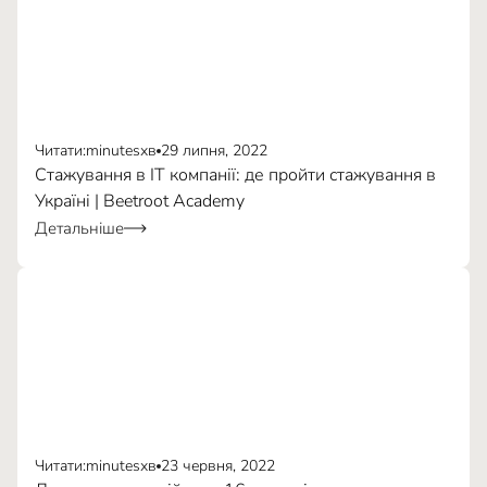
Читати:
minutes
хв
29 липня, 2022
Стажування в IT компанії: де пройти стажування в
Україні | Beetroot Academy
Детальніше
Дрібні нюанси.
Розгорнутий відгук про навчання від
Читати:
minutes
хв
23 червня, 2022