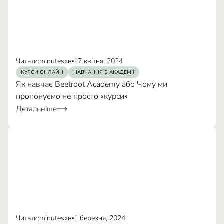
Кібербезпека
Читати:
minutes
хв
17 квітня, 2024
КУРСИ ОНЛАЙН
НАВЧАННЯ В АКАДЕМІЇ
Як навчає Beetroot Academy або Чому ми
пропонуємо не просто «курси»
Детальніше
З огляду на вищезазначене, Швейцарська
міжнародна організація Helvetas радо презентує
Читати:
minutes
хв
1 березня, 2024