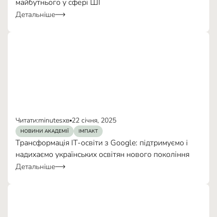
майбутнього у сфері ШІ
Детальніше
Три окремі напрями
Знання англійської:
Час:
тренінги
наживо
у записі.
Практичні навички та знання
за
безпечного освітнього
посиланням
процесу
Читати:
minutes
хв
22 січня, 2025
автоматизації рутинних завдань
НОВИНИ АКАДЕМІЇ
ІМПАКТ
Трансформація ІТ-освіти з Google: підтримуємо і
надихаємо українських освітян нового покоління
Сертифікат
Детальніше
Інтерактивність
Зв'язок з експертами