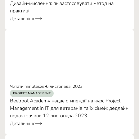
рекомендації
щодо відповідальних та
Дизайн-мислення: як застосовувати метод на
інклюзивних стратегій у сфері штучного
практиці
інтелекту
Детальніше
Читати:
minutes
хв
6 листопада, 2023
PROJECT MANAGEMENT
Beetroot Academy надає стипендії на курс Project
Management in IT для ветеранів та їх сімей: дедлайн
Зелене кодування
USB → DC-кабель
подачі заявок 12 листопада 2023
Детальніше