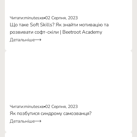
Читати:
minutes
хв
02 Серпня, 2023
Варіант 1
Що таке Soft Skills? Як знайти мотивацію та
Варіант 2
розвивати софт-скіли | Beetroot Academy
Детальніше
Варіант 1
Варіант 2
Варіант 3
Варіант 4
Інклюзивність
Читати:
minutes
хв
02 Серпня, 2023
Як позбутися синдрому самозванця?
Детальніше