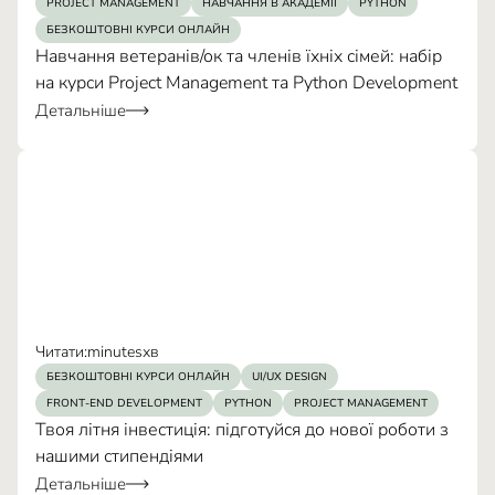
PROJECT MANAGEMENT
НАВЧАННЯ В АКАДЕМІЇ
PYTHON
БЕЗКОШТОВНІ КУРСИ ОНЛАЙН
Навчання ветеранів/ок та членів їхніх сімей: набір
на курси Project Management та Python Development
Детальніше
Читати:
minutes
хв
БЕЗКОШТОВНІ КУРСИ ОНЛАЙН
UI/UX DESIGN
FRONT-END DEVELOPMENT
PYTHON
PROJECT MANAGEMENT
Твоя літня інвестиція: підготуйся до нової роботи з
нашими стипендіями
4–
Детальніше
GenAI
12 годин