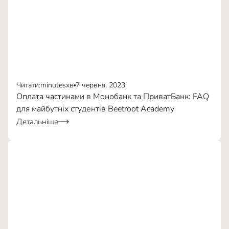
Залучення професіоналів з різних сфер
Читати:
minutes
хв
7 червня, 2023
Оплата частинами в Монобанк та ПриватБанк: FAQ
для майбутніх студентів Beetroot Academy
20 000–30 000mAh
Детальніше
режим енергоощадження