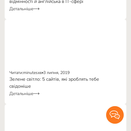
відмінності й англійська в IT-сфері
Детальніше
Читати:
minutes
хв
3 липня, 2019
Зелене світло: 5 сайтів, які зроблять тебе
свідоміше
Детальніше
«Студенти також дають багато знань. Іноді навіть
більше, ніж ми їм».