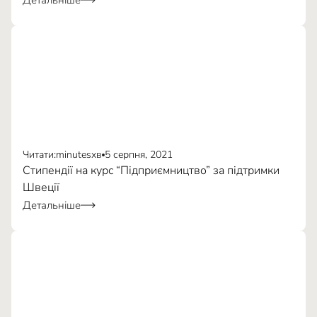
Детальніше
Читати:
minutes
хв
5 серпня, 2021
Стипендії на курс “Підприємництво” за підтримки
Швеції
Bee Different Club
Детальніше