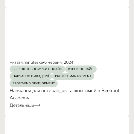
15–20 Вт
заповнити
реєстраційну форму
Читати:
minutes
хв
6 червня, 2024
БЕЗКОШТОВНІ КУРСИ ОНЛАЙН
КУРСИ ОНЛАЙН
НАВЧАННЯ В АКАДЕМІЇ
PROJECT MANAGEMENT
FRONT-END DEVELOPMENT
Навчання для ветеран_ок та їхніх сімей в Beetroot
Academy
Детальніше
заявку