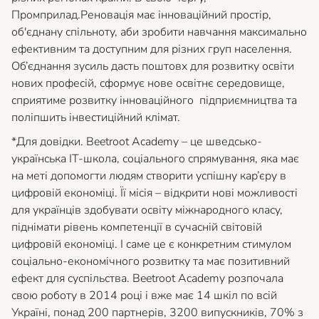
Промприлад.Реновація має інноваційний простір,
об'єднану спільноту, аби зробити навчання максимально
ефективним та доступним для різних груп населення.
Об’єднання зусиль дасть поштовх для розвитку освіти
нових професій, сформує нове освітнє середовище,
сприятиме розвитку інноваційного підприємництва та
поліпшить інвестиційний клімат.
*Для довідки. Beetroot Academy – це шведсько-
українська IT-школа, соціального спрямування, яка має
на меті допомогти людям створити успішну кар’єру в
цифровій економіці. Її місія – відкрити нові можливості
для українців здобувати освіту міжнародного класу,
піднімати рівень компетенції в сучасній світовій
цифровій економіці. І саме це є конкретним стимулом
соціально-економічного розвитку та має позитивний
ефект для суспільства. Beetroot Academy розпочала
свою роботу в 2014 році і вже має 14 шкіл по всій
Україні, понад 200 партнерів, 3200 випускників, 70% з