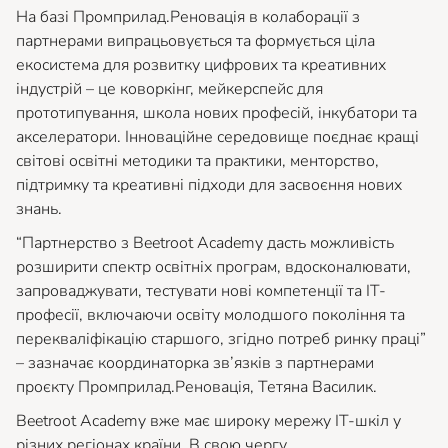
На базі Промприлад.Реновація в колаборації з
партнерами випрацьовується та формується ціла
екосистема для розвитку цифрових та креативних
індустрій – це коворкінг, мейкерспейс для
прототипування, школа нових професій, інкубатори та
акселератори. Інноваційне середовище поєднає кращі
світові освітні методики та практики, менторство,
підтримку та креативні підходи для засвоєння нових
знань.
“Партнерство з Beetroot Academy дасть можливість
розширити спектр освітніх програм, вдосконалювати,
запроваджувати, тестувати нові компетенції та IT-
професії, включаючи освіту молодшого покоління та
перекваліфікацію старшого, згідно потреб ринку праці
”
– зазначає координаторка зв’язків з партнерами
проєкту Промприлад.Реновація, Тетяна Василик.
Beetroot Academy вже має широку мережу ІТ-шкіл у
різних регіонах країни. В свою чергу,