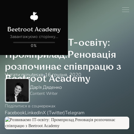
Блог
Новини
Розвиваємо IT-освіту:
Промприлад.Реновація
розпочинає співпрацю з
Читати:
minutes
хв
16 грудня, 2020
Beetroot Academy
Дар'я Дяденко
Content Writer
Поділитися в соцмережах
Facebook
LinkedIn
X (Twitter)
Telegram