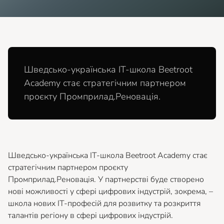
Шведсько-українська ІТ-школа Beetroot
Academy стає стратегічним партнером
проєкту Промприлад.Реновація.
Шведсько-українська ІТ-школа Beetroot Academy стає
стратегічним партнером проєкту
Промприлад.Реновація. У партнерстві буде створено
нові можливості у сфері цифрових індустрій, зокрема, –
школа нових ІТ-професій для розвитку та розкриття
талантів регіону в сфері цифрових індустрій.