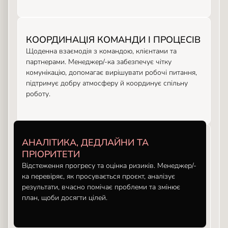
КООРДИНАЦІЯ КОМАНДИ І ПРОЦЕСІВ
Щоденна взаємодія з командою, клієнтами та
партнерами. Менеджер/-ка забезпечує чітку
комунікацію, допомагає вирішувати робочі питання,
підтримує добру атмосферу й координує спільну
роботу.
АНАЛІТИКА, ДЕДЛАЙНИ ТА
ПРІОРИТЕТИ
Відстеження прогресу та оцінка ризиків. Менеджер/-
ка перевіряє, як просувається проєкт, аналізує
результати, вчасно помічає проблеми та змінює
план, щоби досягти цілей.