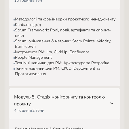
16 годин
8 тем
Методології та фреймворки проєктного менеджменту
Kanban-підхід
Scrum Framework: Ролі, події, артефакти та спринт-
цикл
Scrum: оцінювання & метрики: Story Points, Velocity,
Burn-down
Інструменти PM: Jira, ClickUp, Confluence
People Management
Технічні навички для PM: Архітектура та Розробка
Тенічні навички для PM: CI/CD, Deployment та
Прототипування
Модуль 5. Стадія моніторингу та контролю
проєкту
4 години
2 теми