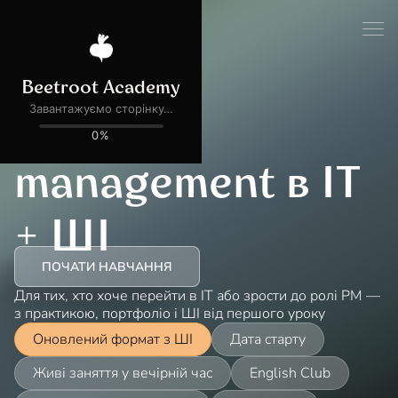
Для початківців
Онлайн
Project
management в IT
+ ШІ
ПОЧАТИ НАВЧАННЯ
Для тих, хто хоче перейти в ІТ або зрости до ролі PM —
з практикою, портфоліо і ШІ від першого уроку
Оновлений формат з ШІ
Дата старту
Живі заняття у вечірній час
English Club