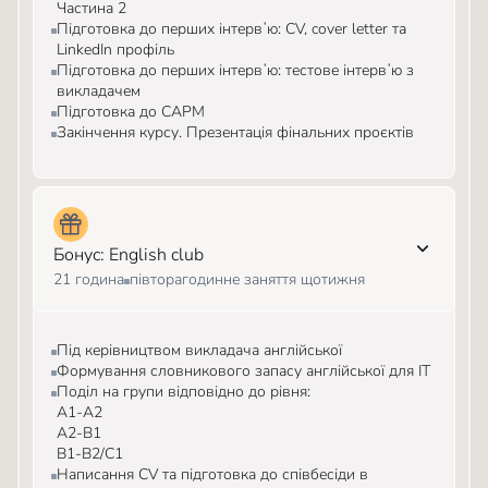
Частина 2
Підготовка до перших інтервʼю: CV, cover letter та
LinkedIn профіль
Підготовка до перших інтервʼю: тестове інтервʼю з
викладачем
Підготовка до CAPM
Закінчення курсу. Презентація фінальних проєктів
Бонус: English club
21 година
півторагодинне заняття щотижня
Під керівництвом викладача англійської
Формування словникового запасу англійської для ІТ
Поділ на групи відповідно до рівня:
А1-А2
А2-В1
В1-В2/С1
Написання СV та підготовка до співбесіди в