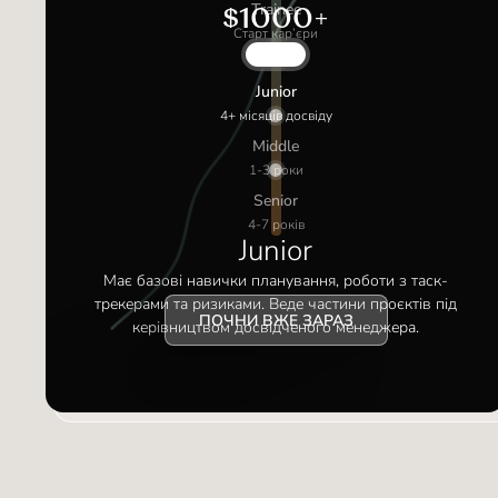
Trainee
$1000+
Старт кар’єри
Junior
4+ місяців досвіду
Middle
1-3 роки
Senior
4-7 років
Junior
Має базові навички планування, роботи з таск-
трекерами та ризиками. Веде частини проєктів під
ПОЧНИ ВЖЕ ЗАРАЗ
керівництвом досвідченого менеджера.