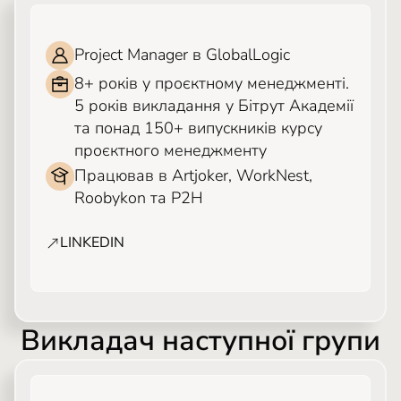
ОЛЕГ ЯСІНЕЦЬКИЙ
Project Manager в GlobalLogic
8+ років у проєктному менеджменті.
5 років викладання у Бітрут Академії
та понад 150+ випускників курсу
проєктного менеджменту
Працював в Artjoker, WorkNest,
Roobykon та P2H
LINKEDIN
Викладач наступної групи
ДАНИЛО ПИРОГОВ