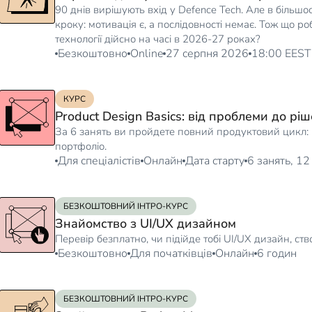
90 днів вирішують вхід у Defence Tech. Але в більш
кроку: мотивація є, а послідовності немає. Тож що ро
технології дійсно на часі в 2026-27 роках?
Безкоштовно
Online
27 серпня 2026
18:00 EEST
КУРС
Product Design Basics: від проблеми до рі
За 6 занять ви пройдете повний продуктовий цикл: 
портфоліо.
Для спеціалістів
Онлайн
Дата старту
6 занять, 12
БЕЗКОШТОВНИЙ ІНТРО-КУРС
Знайомство з UI/UX дизайном
Перевір безплатно, чи підійде тобі UI/UX дизайн, с
Безкоштовно
Для початківців
Онлайн
6 годин
БЕЗКОШТОВНИЙ ІНТРО-КУРС