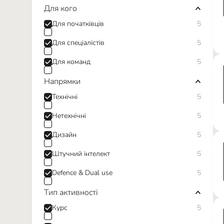
Для кого
Для початківців
5
Для спеціалістів
5
Для команд
5
Напрямки
Технічні
5
Нетехнічні
5
Дизайн
5
Штучний інтелект
5
Defence & Dual use
5
Тип активності
Курс
5