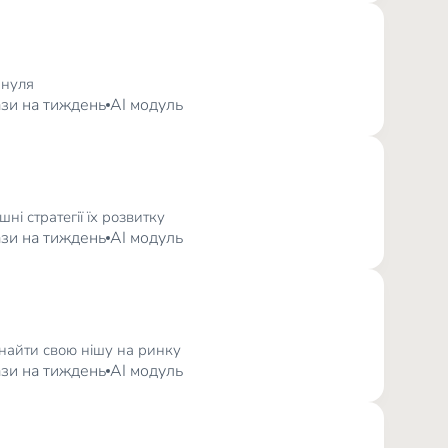
 нуля
рази на тиждень
AI модуль
ні стратегії їх розвитку
рази на тиждень
AI модуль
знайти свою нішу на ринку
рази на тиждень
AI модуль