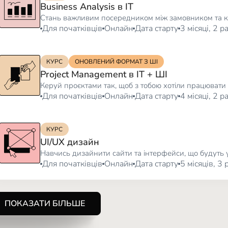
Business Analysis в IT
Стань важливим посередником між замовником та 
Для початківців
Онлайн
Дата старту
3 місяці, 2 
КУРС
ОНОВЛЕНИЙ ФОРМАТ З ШІ
Project Management в IT + ШІ
Керуй проєктами так, щоб з тобою хотіли працювати 
Для початківців
Онлайн
Дата старту
4 місяці, 2 
КУРС
UI/UX дизайн
Навчись дизайнити сайти та інтерфейси, що будуть
Для початківців
Онлайн
Дата старту
5 місяців, 3
ПОКАЗАТИ БІЛЬШЕ