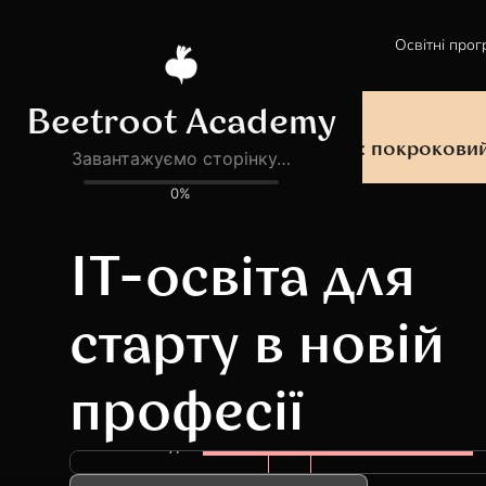
Освітні прог
Безкоштовний практичний вебінар
Перші 90 днів у Defence Tech: покроковий
IT-освіта для
старту в новій
професії
РОЗРОБКА & ПРОГРАМУВАННЯ
Технічні курси