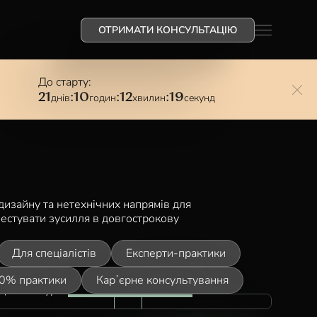
ОТРИМАТИ КОНСУЛЬТАЦІЮ
До старту:
днів
годин
хвилин
секунд
21
:
10
:
12
:
18
 дизайну та нетехнічних напрямів для
нвестувати зусилля в довгострокову
Для спеціалістів
Експерти-практики
0% практики
Карʼєрне консультування
АНАЛІЗ & ТВОРЧІСТЬ
Дизайн курси