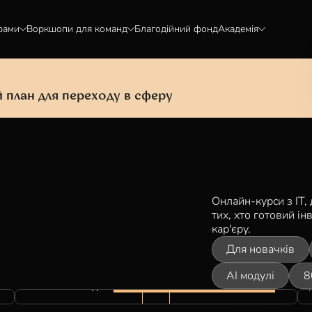
рами
Воркшопи для команд
Благодійний фонд
Академія
 план для переходу в сферу
Онлайн-курси з ІТ,
тих, хто готовий і
кар'єру.
Для новачків
AI модулі
8
МЕНЕДЖМЕНТ & МАРКЕТИНГ
Нетехнічні курси