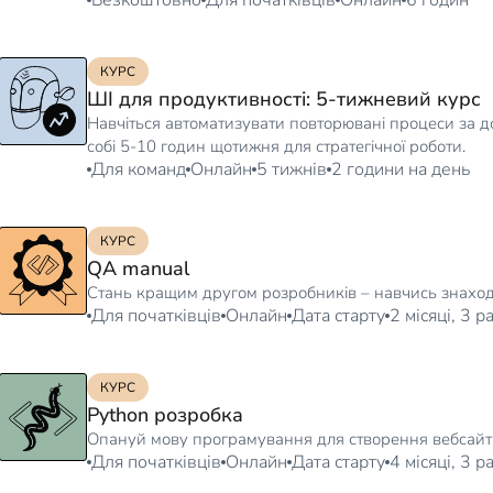
КУРС
ШІ для продуктивності: 5-тижневий курс
Навчіться автоматизувати повторювані процеси за д
собі 5-10 годин щотижня для стратегічної роботи.
Для команд
Онлайн
5 тижнів
2 години на день
КУРС
QA manual
Стань кращим другом розробників – навчись знаход
Для початківців
Онлайн
Дата старту
2 місяці, 3 
КУРС
Python розробка
Опануй мову програмування для створення вебсайтів
Для початківців
Онлайн
Дата старту
4 місяці, 3 