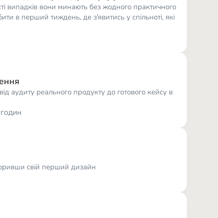
ості випадків вони минають без жодного практичного
бити в перший тиждень, де з'явитись у спільноті, які
шення
від аудиту реального продукту до готового кейсу в
 годин
творивши свій перший дизайн