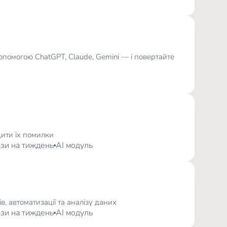
опомогою ChatGPT, Claude, Gemini — і повертайте
ити їх помилки
рази на тиждень
AI модуль
, автоматизації та аналізу даних
рази на тиждень
AI модуль