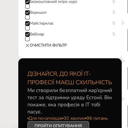
Безкоштовний інтро-курс
5
Воркшоп
5
Майстерклас
5
Вебінар
5
ОЧИСТИТИ ФІЛЬТР
ДІЗНАЙСЯ, ДО ЯКОЇ ІТ-
ПРОФЕСІЇ МАЄШ СХИЛЬНІСТЬ
Ми створили безплатний кар’єрний
тест за підтримки уряду Естонії. Він
покаже, яка професія в ІТ тобі
пасує.
Для початківців
30 хвилин
96 питань
ПРОЙТИ ОПИТУВАННЯ