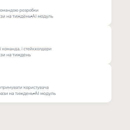
командою розробки
рази на тиждень
AI модуль
і команда, і стейкхолдери
рази на тиждень
 утримувати користувача
 рази на тиждень
AI модуль