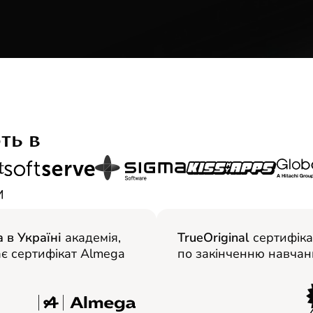
ть в
 в Україні
академія,
TrueOriginal
сертифіка
є сертифікат Almega
по закінченню навчан