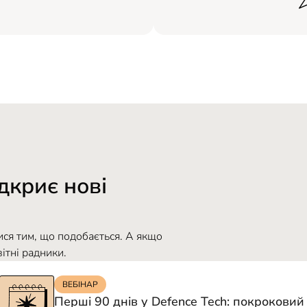
дкриє нові
тися тим, що подобається. А якщо
ітні радники.
ВЕБІНАР
Перші 90 днів у Defence Tech: покрокови