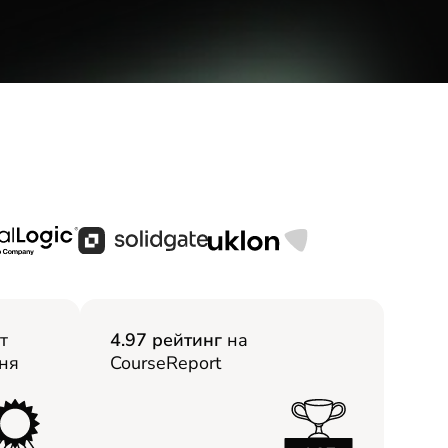
т
4.97 рейтинг
на
ня
CourseReport