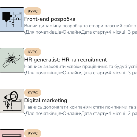
КУРС
Front-end розробка
Вивчи динамічну розробку та створи власний сайт з
Для початківців
Онлайн
Дата старту
4 місяці, 3 
КУРС
HR generalist: HR та recruitment
Навчись знаходити «своїх» працівників та будуй успіш
Для початківців
Онлайн
Дата старту
4 місяці, 3 
КУРС
Digital marketing
Навчись допомагати компаніям стати помітними та 
Для початківців
Онлайн
Дата старту
4 місяці, 2 
КУРС