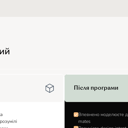
ний
Після програми
ta
Впевнено моделюєте дета
розумілі
mates