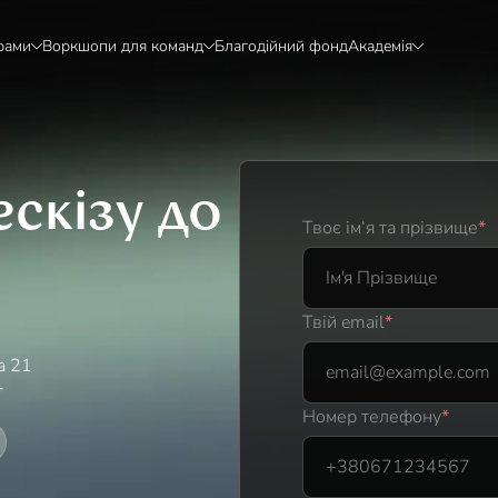
рами
Воркшопи для команд
Благодійний фонд
Академія
ескізу до
Твоє ім‘я та прізвище
*
Твій email
*
а 21
-
Номер телефону
*