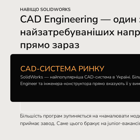
НАВІЩО SOLIDWORKS
CAD Engineering — один 
найзатребуваніших напря
прямо зараз
CAD-СИСТЕМА РИНКУ
SolidWorks — найпопулярніша CAD-система в Україні. Біл
Engineer та інженера-конструктора прямо вказують її у вим
Більшість програм зупиняється на «намалювати моде
приймає завод. Саме цього бракує на junior-вакансі