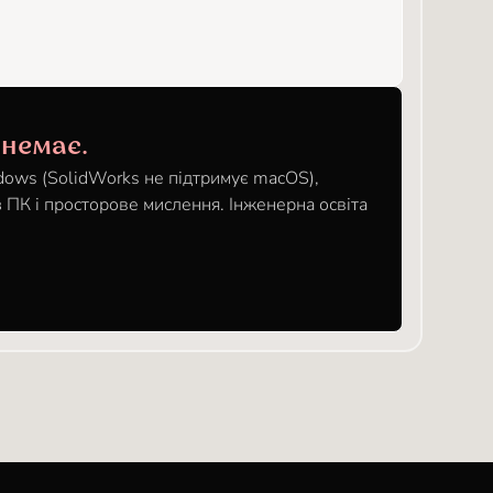
 немає.
dows (SolidWorks не підтримує macOS),
 ПК і просторове мислення. Інженерна освіта