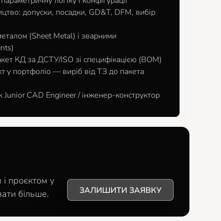
, параметричну логіку і конфігурації
цтво: допуски, посадки, GD&T, DFM, вибір
еталом (Sheet Metal) і зварними
nts)
ет КД за ДСТУ/ISO зі специфікацією (BOM)
т у портфоліо — виріб від ТЗ до пакета
к Junior CAD Engineer / інженер-конструктор
 і проєктом у
ЗАЛИШИТИ ЗАЯВКУ
зати більше.