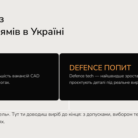
з
мів в Україні
DEFENCE ПОПИТ
ьшість вакансій CAD
Defence tech — найшвидше зростаю
огах.
проєктують деталі під реальне в
ль». Тут ти доводиш виріб до кінця: з допусками, вибором те
ях.