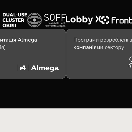
итація Almega
Програми розроблені 
ія)
компаніями
сектору