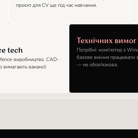
проєкт для CV ще під час навчання.
Технічних вимог
Потрібні: комп'ютер з Win
ce tech
базове вміння працювати з
defence-виробництво. CAD-
— не обов'язкова.
о вимагають вакансії