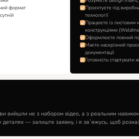
тики
Розумієте design intent
омий формат
Проєктуєте під виробни
сутній
технології
Працюєте із листовим м
конструкціями (Weldme
Оформлюєте повний пак
Маєте наскрізний проєк
документації
Готовність стартувати я
и вийшли не з набором відео, а з реальним навиком
у деталях — залиште заявку, і я звʼяжусь, щоб розка