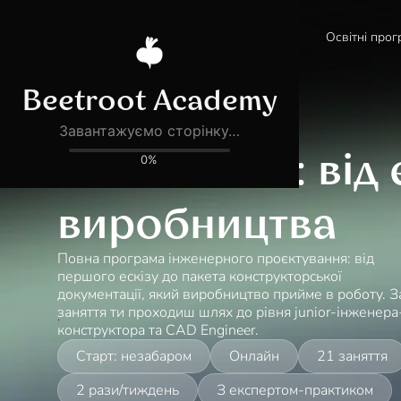
Освітні прог
Defence Tech
Новий напрям
SolidWorks: від 
виробництва
Повна програма інженерного проєктування: від
першого ескізу до пакета конструкторської
документації, який виробництво прийме в роботу. З
заняття ти проходиш шлях до рівня junior-інженера
конструктора та CAD Engineer.
Старт: незабаром
Онлайн
21 заняття
2 рази/тиждень
З експертом-практиком