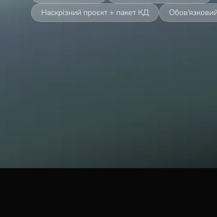
Наскрізний проєкт + пакет КД
Обов'язковий