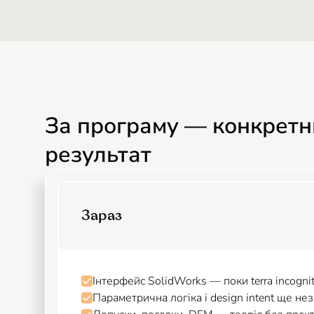
За програму — конкрет
результат
Зараз
Інтерфейс SolidWorks — поки terra incogni
Параметрична логіка і design intent ще нез