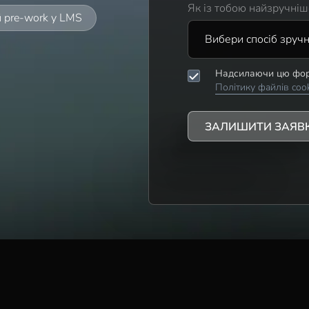
Як із тобою найзручніш
 pre-work у LMS
Надсилаючи цю фор
Політику файлів coo