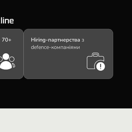
з
70+
Hiring-партнерства
з
defence-компаніями