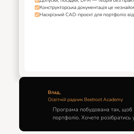
Допуски, посадки, DFM — теорія без прак
Конструкторська документація це незнай
Наскрізний CAD-проєкт для портфоліо від
Влад,
Освітній радник Beetroot Academy
Програма побудована так, щоб в
портфоліо. Хочете розібратись 