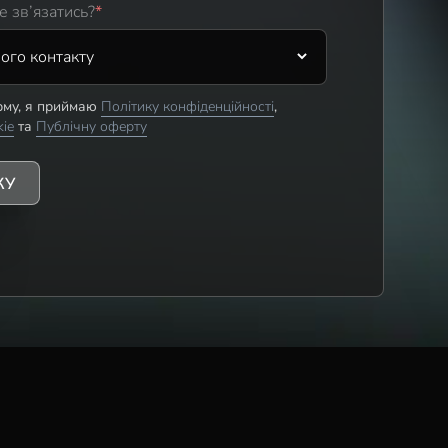
е зв’язатись?
*
му, я приймаю
Політику конфіденційності
,
kie
та
Публічну оферту