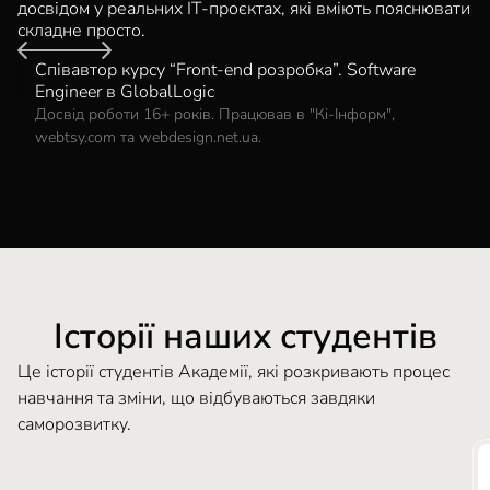
досвідом у реальних IT-проєктах, які вміють пояснювати
складне просто.
Співавтор курсу “Front-end розробка”. Software
ОЛЕКСАНДР КОВАЛЕНКО
Engineer в GlobalLogic
Досвід роботи 16+ років. Працював в "Кі-Інформ",
webtsy.com та webdesign.net.ua.
Історії наших студентів
Це історії студентів Академії, які розкривають процес
навчання та зміни, що відбуваються завдяки
саморозвитку.