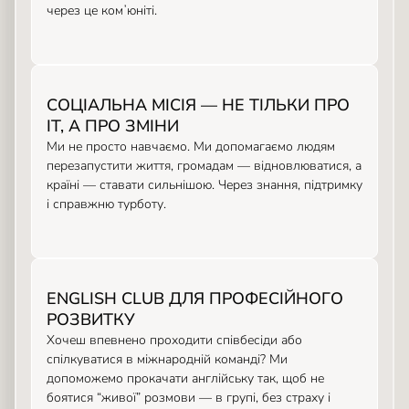
через це комʼюніті.
СОЦІАЛЬНА МІСІЯ — НЕ ТІЛЬКИ ПРО
ІТ, А ПРО ЗМІНИ
Ми не просто навчаємо. Ми допомагаємо людям
перезапустити життя, громадам — відновлюватися, а
країні — ставати сильнішою. Через знання, підтримку
і справжню турботу.
ENGLISH CLUB ДЛЯ ПРОФЕСІЙНОГО
РОЗВИТКУ
Хочеш впевнено проходити співбесіди або
спілкуватися в міжнародній команді? Ми
допоможемо прокачати англійську так, щоб не
боятися “живої” розмови — в групі, без страху і