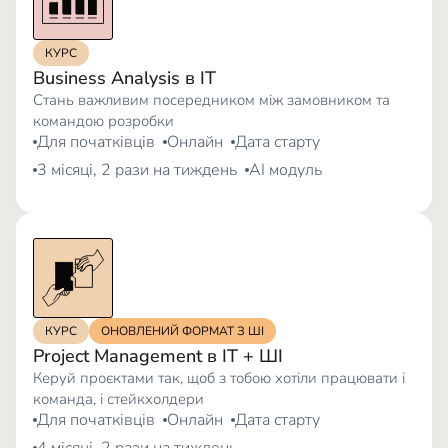
КУРС
Business Analysis в IT
Стань важливим посередником між замовником та
командою розробки
Для початківців
Онлайн
Дата старту
3 місяці, 2 рази на тиждень
AI модуль
КУРС
ОНОВЛЕНИЙ ФОРМАТ З ШІ
Project Management в IT + ШІ
Керуй проєктами так, щоб з тобою хотіли працювати і
команда, і стейкхолдери
Для початківців
Онлайн
Дата старту
4 місяці, 2 рази на тиждень