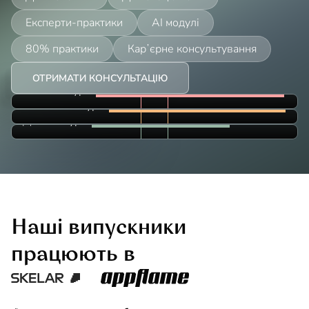
Експерти-практики
AI модулі
80% практики
Карʼєрне консультування
ОТРИМАТИ КОНСУЛЬТАЦІЮ
РОЗРОБКА & ПРОГРАМУВАННЯ
Технічні курси
МЕНЕДЖМЕНТ & МАРКЕТИНГ
Нетехнічні курси
АНАЛІЗ & ТВОРЧІСТЬ
Дизайн курси
Наші випускники
працюють в