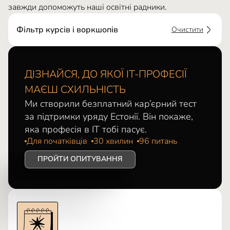
завжди допоможуть наші освітні радники.
Фільтр курсів і воркшопів
Очистити
ДІЗНАЙСЯ, ДО ЯКОЇ ІТ-ПРОФЕСІЇ
МАЄШ СХИЛЬНІСТЬ
Ми створили безплатний кар’єрний тест
за підтримки уряду Естонії. Він покаже,
яка професія в ІТ тобі пасує.
Для початківців
30 хвилин
96 питань
ПРОЙТИ ОПИТУВАННЯ