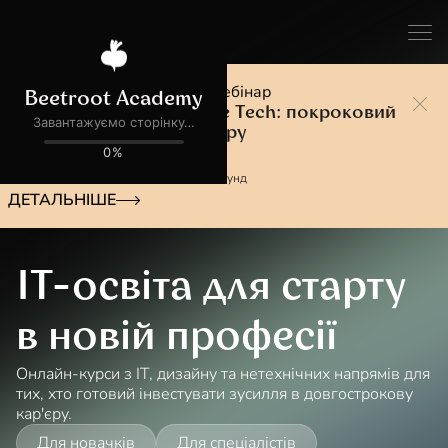
Безкоштовний практичний вебінар
Перші 90 днів у Defence Tech: покроковий
план для переходу в сферу
До старту:
21
:
08
:
39
:
06
днів
годин
хвилин
секунд
ДЕТАЛЬНІШЕ
IT-освіта для старту
в новій професії
Онлайн-курси з ІТ, дизайну та нетехнічних напрямів для
тих, хто готовий інвестувати зусилля в довгострокову
кар'єру.
Для новачків
Для спеціалістів