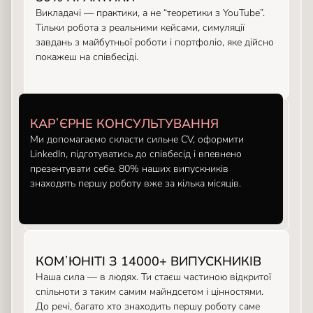
Викладачі — практики, а не “теоретики з YouTube”.
Тільки робота з реальними кейсами, симуляції
завдань з майбутньої роботи і портфоліо, яке дійсно
покажеш на співбесіді.
КАРʼЄРНЕ КОНСУЛЬТУВАННЯ
Ми допомагаємо скласти сильне CV, оформити
LinkedIn, підготуватись до співбесід і впевнено
презентувати себе. 80% наших випускників
знаходять першу роботу вже за кілька місяців.
КОМʼЮНІТІ З 14000+ ВИПУСКНИКІВ
Наша сила — в людях. Ти стаєш частиною відкритої
спільноти з таким самим майндсетом і цінностями.
До речі, багато хто знаходить першу роботу саме