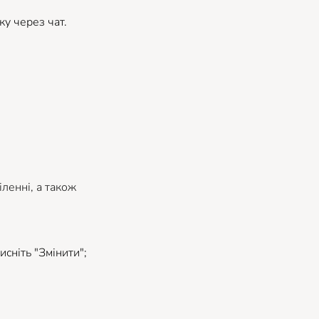
у через чат.
ленні, а також
исніть "Змінити";