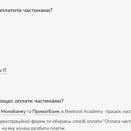
 оплатити частинами?
 ІТ
процес оплати частинами?
д
Монобанку
та
ПриватБанк
в Beetroot Academy працює нас
реєстраційної форми ти обираєш спосіб оплати “Оплата част
в, на яку хочеш розбити платіж.