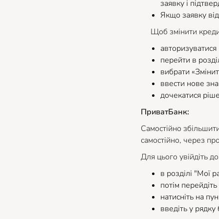
заявку і підтвер
Якщо заявку від
Щоб змінити кредитн
авторизуватися
перейти в розді
вибрати «Змінит
ввести нове зна
дочекатися ріше
ПриватБанк:
Самостійно збільшити
самостійно, через пр
Для цього увійдіть до
в розділі "Мої р
потім перейдіть
натисніть на пун
введіть у рядку