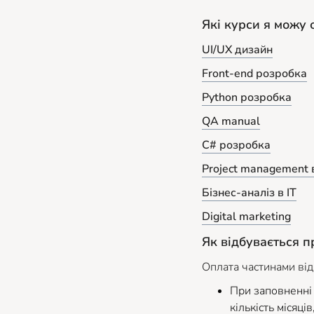
Які курси я можу
UI/UX дизайн
Front-end розробка
Python розробка
QA manual
C# розробка
Project management в
Бізнес-аналіз в ІТ
Digital marketing
Як відбувається 
Оплата частинами ві
При заповненні 
кількість місяці