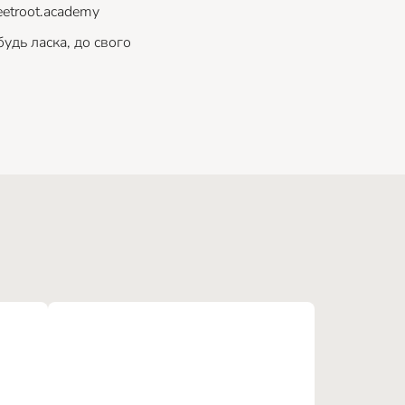
etroot.academy
удь ласка, до свого