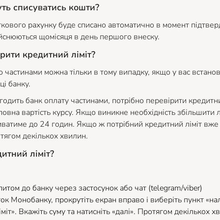
уть списуватись кошти?
кового рахунку буде списано автоматично в момент підтвер
ійснюються щомісяця в день першого внеску.
ірити кредитний ліміт?
 частинами можна тільки в тому випадку, якщо у вас встан
ці банку.
годить банк оплату частинами, потрібно перевірити кредитний
повна вартість курсу. Якщо виникне необхідність збільшити л
атиме до 24 годин. Якщо ж потрібний кредитний ліміт вже 
тягом декількох хвилин.
итний ліміт?
питом до банку через застосунок або чат (telegram/viber)
ок Монобанку, прокрутіть екран вправо і виберіть пункт «на
міт». Вкажіть суму та натисніть «далі». Протягом декількох 