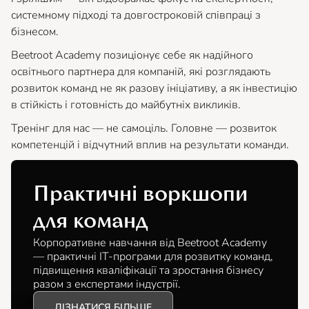
системному підході та довгостроковій співпраці з
бізнесом.
Beetroot Academy позиціонує себе як надійного
освітнього партнера для компаній, які розглядають
розвиток команд не як разову ініціативу, а як інвестицію
в стійкість і готовність до майбутніх викликів.
Тренінг для нас — не самоціль. Головне — розвиток
компетенцій і відчутний вплив на результати команди.
Практичні воркшопи
для команд
Корпоративне навчання від Beetroot Academy
— практичні IT-програми для розвитку команд,
підвищення кваліфікації та зростання бізнесу
разом з експертами індустрії.
ДІЗНАТИСЯ БІЛЬШЕ