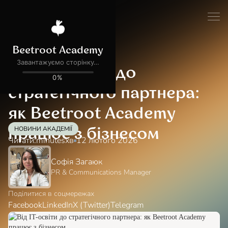
Блог
Новини
Від IT-освіти до
стратегічного партнера:
як Beetroot Academy
НОВИНИ АКАДЕМІЇ
працює з бізнесом
Читати:
minutes
хв
12 лютого 2026
Софія Загаюк
PR & Communications Manager
Поділитися в соцмережах
Facebook
LinkedIn
X (Twitter)
Telegram