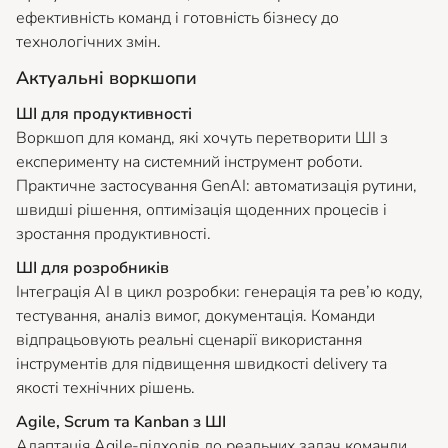
ефективність команд і готовність бізнесу до
технологічних змін.
Актуальні воркшопи
ШІ для продуктивності
Воркшоп для команд, які хочуть перетворити ШІ з
експерименту на системний інструмент роботи.
Практичне застосування GenAI: автоматизація рутини,
швидші рішення, оптимізація щоденних процесів і
зростання продуктивності.
ШІ для розробників
Інтеграція AI в цикл розробки: генерація та рев’ю коду,
тестування, аналіз вимог, документація. Команди
відпрацьовують реальні сценарії використання
інструментів для підвищення швидкості delivery та
якості технічних рішень.
Agile, Scrum та Kanban з ШІ
Адаптація Agile-підходів до реальних задач команди.