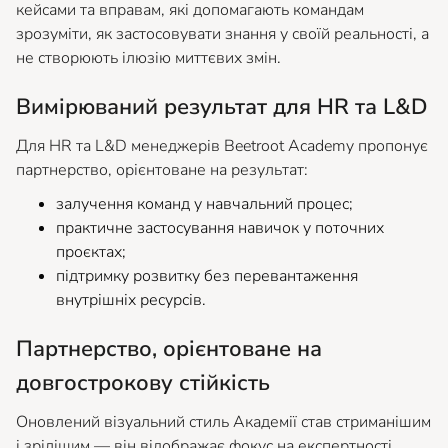
кейсами та вправам, які допомагають командам
зрозуміти, як застосовувати знання у своїй реальності, а
не створюють ілюзію миттєвих змін.
Вимірюваний результат для HR та L&D
Для HR та L&D менеджерів Beetroot Academy пропонує
партнерство, орієнтоване на результат:
залучення команд у навчальний процес;
практичне застосування навичок у поточних
проєктах;
підтримку розвитку без перевантаження
внутрішніх ресурсів.
Партнерство, орієнтоване на
довгострокову стійкість
Оновлений візуальний стиль Академії став стриманішим
і зрілішим — він відображає фокус на експертності,