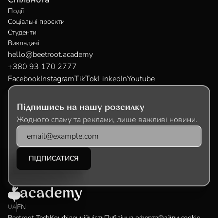
Події
Соціальні проєкти
Студенти
Викладачі
hello@beetroot.academy
+380 93 170 2777
Facebook
Instagram
TikTok
LinkedIn
Youtube
Підпишись на нашу розсилку
Жодного спаму та реклами, лише важливі новини.
EN
UA
Beetroot Tech
Конфіденційність
Публічна оферта
Файли cookie