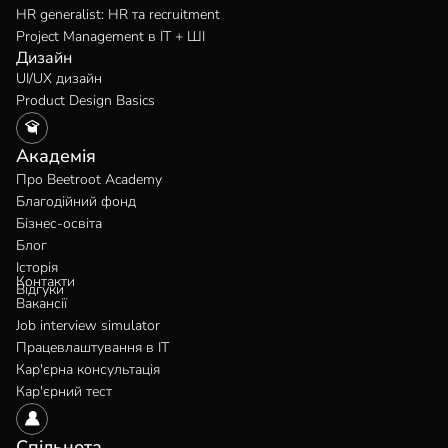
HR generalist: HR та recruitment
Project Management в IT + ШІ
Дизайн
UI/UX дизайн
Product Design Basics
Академія
Про Beetroot Academy
Благодійний фонд
Бізнес-освіта
Блог
Історія
Контакти
Відгуки
Вакансії
Job interview simulator
Працевлаштування в IT
Кар'єрна консультація
Кар'єрний тест
Спільнота