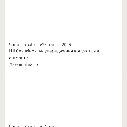
Читати:
minutes
хв
26 лютого 2026
ШІ без жінок: як упередження кодуються в
алгоритм
Детальніше
Читати:
minutes
хв
12 лютого