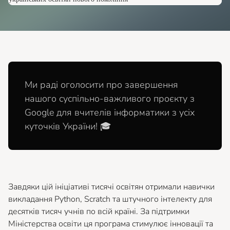
Ми раді оголосити про завершення
нашого суспільно-важливого проєкту з
Google для вчителів інформатики з усіх
куточків України! 🎓
Завдяки цій ініціативі тисячі освітян отримали навички
викладання Python, Scratch та штучного інтелекту для
десятків тисяч учнів по всій країні. За підтримки
Міністерства освіти ця програма стимулює інновації та