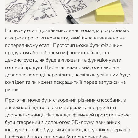
На цьому етапі дизайн-мислення команда розробників
створює прототип концепту, який було визначено на
попередньому етапі. Прототип може бути фізичним
продуктом або набором цифрових файлів, що
демонструють, як буде виглядати та функціонувати
готовий продукт. Цей етап важливий, оскільки він
дозволяє команді перевірити, наскільки успішним буде
їхня ідея та як можна покращити її перед запуском на
ринок.
Прототип може бути створений різними способами, в
залежності від того, які матеріали та інструменти
доступні команді. Наприклад, фізичний прототип може
бути створений з допомогою 3D-друку, звичайних
інструментів або будь-яких інших доступних матеріалів.
Цифровий прототип може бути створений за