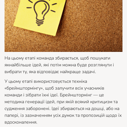
На цьому етапі команда збирається, щоб пошукати
якнайбільше ідей, які потім можна буде розглянути і
вибрати ту, яка відповідає найкраще задачі.
У цьому етапі використовується техніка
«брейнштормінгу», щоб залучити всіх учасників
команди і зібрати їхні ідеї. Брейнштормінг — це
методика генерації ідей, при якій всякий критицизм та
судження заборонені. Ідеї збираються на дошці, або на
папері, із зазначенням усіх думок та пропозицій щодо їх
вдосконалення.