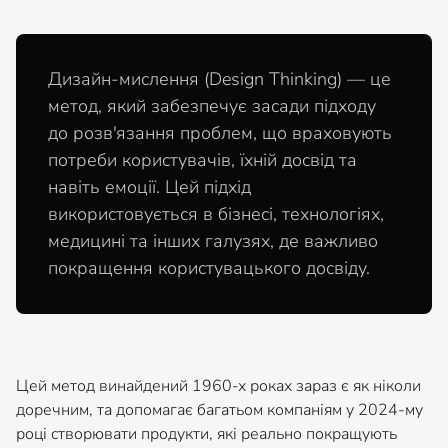
Дизайн-мислення (Design Thinking) — це
метод, який забезпечує засади підходу
до розв'язання проблем, що враховують
потреби користувачів, їхній досвід та
навіть емоції. Цей підхід
використовується в бізнесі, технологіях,
медицині та інших галузях, де важливо
покращення користувацького досвіду.
Цей метод винайдений 1960-х роках зараз є як ніколи
доречним, та допомагає багатьом компаніям у 2024-му
році створювати продукти, які реально покращують