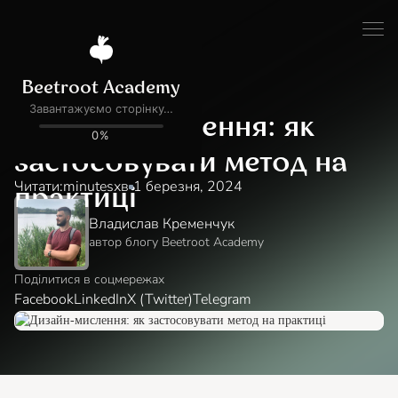
Блог
Новини
Дизайн-мислення: як
застосовувати метод на
Читати:
minutes
хв
1 березня, 2024
практиці
Владислав Кременчук
автор блогу Beetroot Academy
Поділитися в соцмережах
Facebook
LinkedIn
X (Twitter)
Telegram