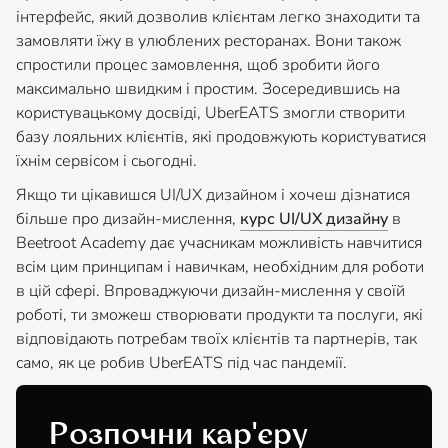
інтерфейс, який дозволив клієнтам легко знаходити та
замовляти їжу в улюблених ресторанах. Вони також
спростили процес замовлення, щоб зробити його
максимально швидким і простим. Зосередившись на
користувацькому досвіді, UberEATS змогли створити
базу лояльних клієнтів, які продовжують користуватися
їхнім сервісом і сьогодні.
Якщо ти цікавишся UI/UX дизайном і хочеш дізнатися
більше про дизайн-мислення,
курс UI/UX дизайну
в
Beetroot Academy дає учасникам можливість навчитися
всім цим принципам і навичкам, необхідним для роботи
в цій сфері. Впроваджуючи дизайн-мислення у своїй
роботі, ти зможеш створювати продукти та послуги, які
відповідають потребам твоїх клієнтів та партнерів, так
само, як це робив UberEATS під час пандемії.
Розпочни кар'єру