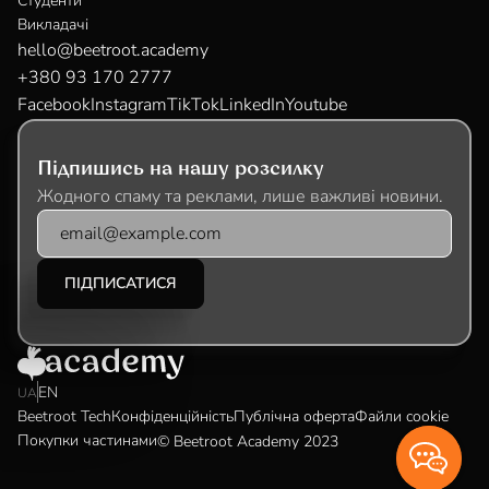
Студенти
Викладачі
hello@beetroot.academy
+380 93 170 2777
Facebook
Instagram
TikTok
LinkedIn
Youtube
Підпишись на нашу розсилку
Жодного спаму та реклами, лише важливі новини.
EN
UA
Beetroot Tech
Конфіденційність
Публічна оферта
Файли cookie
Покупки частинами
© Beetroot Academy 2023