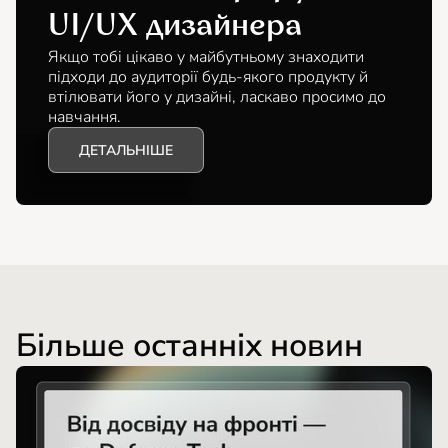
UI/UX дизайнера
Якщо тобі цікаво у майбутньому знаходити
підходи до аудиторії будь-якого продукту й
втілювати його у дизайні, ласкаво просимо до
навчання.
ДЕТАЛЬНІШЕ
Більше останніх новин