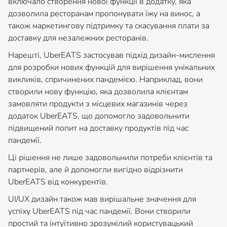
включало створення нової функції в додатку, яка
дозволила ресторанам пропонувати їжу на винос, а
також маркетингову підтримку та скасування плати за
доставку для незалежних ресторанів.
Нарешті, UberEATS застосував підхід дизайн-мислення
для розробки нових функцій для вирішення унікальних
викликів, спричинених пандемією. Наприклад, вони
створили нову функцію, яка дозволила клієнтам
замовляти продукти з місцевих магазинів через
додаток UberEATS, що допомогло задовольнити
підвищений попит на доставку продуктів під час
пандемії.
Ці рішення не лише задовольнили потреби клієнтів та
партнерів, але й допомогли вигідно відрізнити
UberEATS від конкурентів.
UI/UX дизайн також мав вирішальне значення для
успіху UberEATS під час пандемії. Вони створили
простий та інтуїтивно зрозумілий користувацький