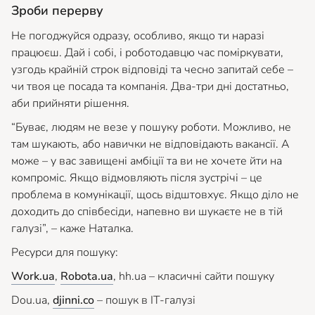
Зроби перерву
Не погоджуйся одразу, особливо, якщо ти наразі
працюєш. Дай і собі, і роботодавцю час поміркувати,
узгодь крайній строк відповіді та чесно запитай себе –
чи твоя це посада та компанія. Два-три дні достатньо,
аби прийняти рішення.
“Буває, людям не везе у пошуку роботи. Можливо, не
там шукають, або навички не відповідають вакансії. А
може – у вас завищені амбіції та ви не хочете йти на
компроміс. Якщо відмовляють після зустрічі – це
проблема в комунікації, щось відштовхує. Якщо діло не
доходить до співбесіди, напевно ви шукаєте не в тій
галузі”,
– каже Наталка.
Ресурси для пошуку:
Work.ua
,
Robota.ua
, hh.ua – класичні сайти пошуку
Dou.ua,
djinni.co
– пошук в IT-галузі