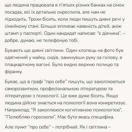
що людина працювала в п’ятьох різних банках на сімох
посадах, всі їх детально окреслила, але нам не
підходить. Трохи бісить, коли люди пишуть дивні речі у
сімейному стані. Більше впливає наявність дітей, аніж
штамп у паспорті. Один кандидат написав: “є дівчина”, –
добре, думаю, не телефоную тобі.
Бувають ще дивні світлини. Один хлопець на фото був
одягнений у майку, сидів, закинувши руку за голову, в
плацкартному вагоні. Було видно верхню полицю та
фіранку.
Буває, що в графі “про себе” пишуть, що захоплюються
саморозвитком, професіональною літературою та
літературою з психології. Це вже дуже бісить. Якщо
людина дійсно знається на психології вона конкретизує.
Наприклад: “Я захоплююся когнітивною психологією”.
“Полюбляю гороскопи”. Має бути якась специфіка.
Але пункт “про себе” – потрібний. Як і світлина –