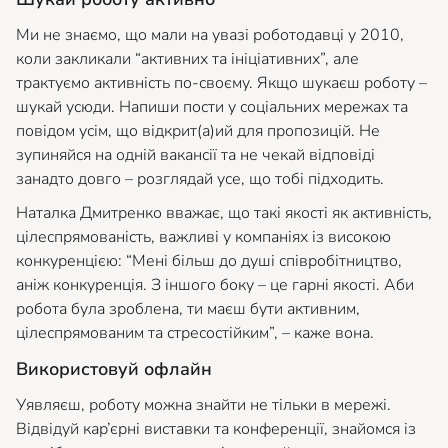
Ми не знаємо, що мали на увазі роботодавці у 2010,
коли закликали “активних та ініціативних”, але
трактуємо активність по-своєму. Якщо шукаєш роботу –
шукай усюди. Напиши пости у соціальних мережах та
повідом усім, що відкрит(а)ий для пропозицій. Не
зупиняйся на одній вакансії та не чекай відповіді
занадто довго – розглядай усе, що тобі підходить.
Наталка Дмитренко вважає, що такі якості як активність,
цілеспрямованість, важливі у компаніях із високою
конкуренцією:
“Мені більш до душі співробітництво,
аніж конкуренція. З іншого боку – це гарні якості. Аби
робота була зроблена, ти маєш бути активним,
цілеспрямованим та стресостійким”,
– каже вона.
Використовуй офлайн
Уявляєш, роботу можна знайти не тільки в мережі.
Відвідуй кар’єрні виставки та конференції, знайомся із