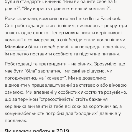
були й стандартні, книжні: “Ким ви бачите себе за 5
років?”, “Яку користь принесете нашій компанії?”.
Роки спливали, компанії освоїли LinkedIn та Facebook.
Світ роботодавців став тіснішим, виявилось – рекрутери
знають одне одного. Тепер можна писати керівникові
компанії в соцмережах, а співбесіди стали лояльнішими.
Міленіали
більш перебірливі, ніж попередні покоління,
їм не легко поставити особисте та підступне питання.
Роботодавці та претенденти – на рівних. Зрозуміло, що
має бути “біла” зарплатня, і ми самі вирішуємо, чи
погоджуватись на “конверт”. Ми не дозволимо
відмовити у працевлаштуванні за статевою або віковою
ознакою. Ми впевнені у особистих якостях та розуміємо,
що за терміном “стресостійкість” стоїть бажання
керівника вичавити із тебе всі соки за короткий час, а
комунікабельність потрібна для “холодних” дзвінків у
продажах.
Як шукати роботу в 2019