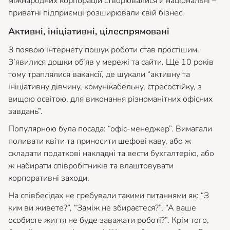
міжнародних корпорацій створювалися й національні –
приватні підприємці розширювали свій бізнес.
Активні, ініціативні, цілеспрямовані
З появою інтернету пошук роботи став простішим.
З’явилися дошки об’яв у мережі та сайти. Ще 10 років
тому траплялися вакансії, де шукали “активну та
ініціативну дівчину, комунікабельну, стресостійку, з
вищою освітою, для виконання різноманітних офісних
завдань”.
Популярною була посада: “офіс-менеджер”. Вимагали
поливати квіти та приносити шефові каву, або ж
складати податкові накладні та вести бухгалтерію, або
ж набирати співробітників та влаштовувати
корпоративні заходи.
На співбесідах не гребували такими питаннями як: “З
ким ви живете?”, “Заміж не збираєтеся?”, “А ваше
особисте життя не буде заважати роботі?”. Крім того,