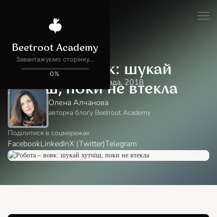
Блог
Кар'єра в ІТ
Робота – вовк: шукай
Читати:
minutes
хв
15 листопада, 2018
хутчіш, поки не втекла
Олена Алчанова
авторка блогу Beetroot Academy
Поділитися в соцмережах
Facebook
LinkedIn
X (Twitter)
Telegram