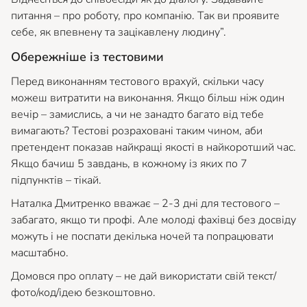
питання – про роботу, про компанію. Так ви проявите
себе, як впевнену та зацікавлену людину”.
Обережніше із тестовими
Перед виконанням тестового врахуй, скільки часу
можеш витратити на виконання. Якщо більш ніж один
вечір – замислись, а чи не занадто багато від тебе
вимагають? Тестові розраховані таким чином, аби
претендент показав найкращі якості в найкоротший час.
Якщо бачиш 5 завдань, в кожному із яких по 7
підпунктів – тікай.
Наталка Дмитренко вважає – 2-3 дні для тестового –
забагато, якщо ти профі. Але молоді фахівці без досвіду
можуть і не поспати декілька ночей та попрацювати
масштабно.
Домовся про оплату – не дай використати свій текст/
фото/код/ідею безкоштовно.