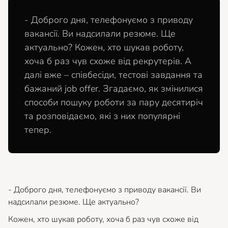
- Доброго дня, телефонуємо з приводу
вакансії. Ви надсилали резюме. Ще
актуально? Кожен, хто шукав роботу,
хоча б раз чув схоже від рекрутерів. А
далі вже – співбесіди, тестові завдання та
бажаний job offer. Згадаємо, як змінилися
способи пошуку роботи за пару десятиріч
та розповідаємо, які з них популярні
тепер.
- Доброго дня, телефонуємо з приводу вакансії. Ви
надсилали резюме. Ще актуально?
Кожен, хто шукав роботу, хоча б раз чув схоже від