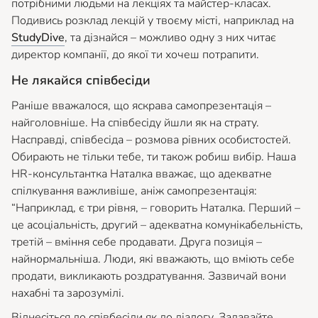
потрібними людьми на лекціях та майстер-класах.
Подивись розклад лекцій у твоєму місті, наприклад на
StudyDive
, та дізнайся – можливо одну з них читає
директор компанії, до якої ти хочеш потрапити.
Не лякайся співбесіди
Раніше вважалося, що яскрава самопрезентація –
найголовніше. На співбесіду йшли як на страту.
Насправді, співбесіда – розмова рівних особистостей.
Обирають не тільки тебе, ти також робиш вибір. Наша
HR-консультантка Наталка вважає, що адекватне
спілкування важливіше, аніж самопрезентація:
“
Наприклад, є три рівня, – говорить Наталка. Перший –
це асоціальність, другий – адекватна комунікабельність,
третій – вміння себе продавати. Друга позиція –
найнормальніша. Люди, які вважають, що вміють себе
продати, викликають роздратування. Зазвичай вони
нахабні та зарозумілі.
Віднесіться до співбесіди як до діалогу. Задавайте