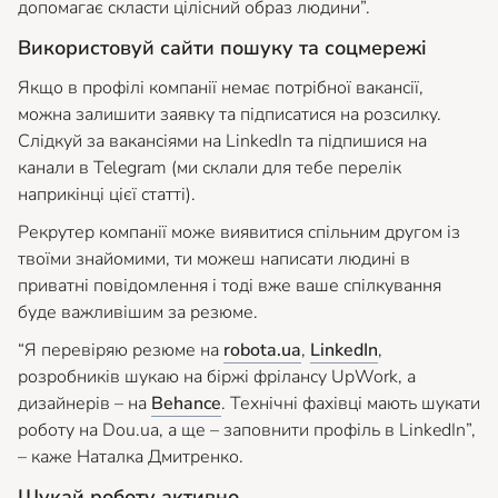
допомагає скласти цілісний образ людини”.
Використовуй сайти пошуку та соцмережі
Якщо в профілі компанії немає потрібної вакансії,
можна залишити заявку та підписатися на розсилку.
Слідкуй за вакансіями на LinkedIn та підпишися на
канали в Telegram (ми склали для тебе перелік
наприкінці цієї статті).
Рекрутер компанії може виявитися спільним другом із
твоїми знайомими, ти можеш написати людині в
приватні повідомлення і тоді вже ваше спілкування
буде важливішим за резюме.
“Я перевіряю резюме на
robota.ua
,
LinkedIn
,
розробників шукаю на біржі фрілансу UpWork, а
дизайнерів – на
Behance
. Технічні фахівці мають шукати
роботу на Dou.ua, а ще – заповнити профіль в LinkedIn”,
– каже Наталка Дмитренко.
Шукай роботу активно