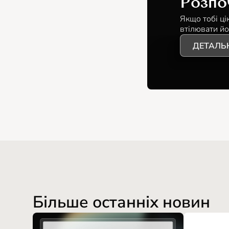
Розпо
Якщо тобі ці
втілювати йо
ДЕТАЛЬ
Більше останніх новин