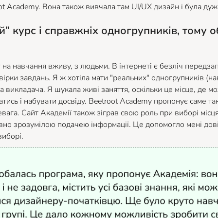
ot Academy. Вона також вивчала там UI/UX дизайн і була ду
й” курс і справжніх одногрупників, тому о
 на навчання вживу, з людьми. В інтернеті є безліч передза
вірки завдань. Я ж хотіла мати "реальних" одногрупників (на
а викладача. Я шукала живі заняття, оскільки це місце, де м
тись і набувати досвіду. Beetroot Academy пропонує саме такі
вага. Сайт Академії також зіграв свою роль при виборі місц
ивно зрозумілою подачею інформації. Це допомогло мені дові
иборі.