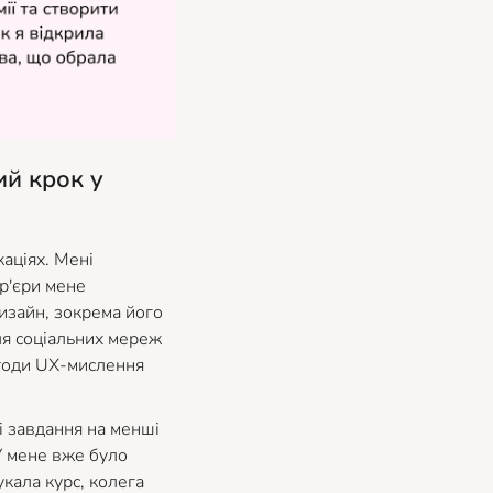
ий крок у
каціях. Мені
ар'єри мене
дизайн, зокрема його
ля соціальних мереж
етоди UX-мислення
і завдання на менші
 У мене вже було
укала курс, колега