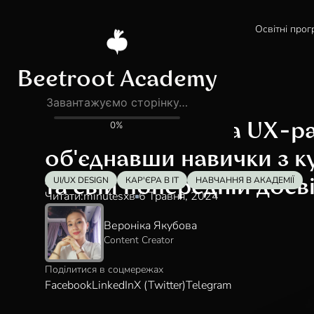
Освітні прог
Блог
Історії бурячків
Випускниця стала UX-р
об'єднавши навички з к
UI/UX DESIGN
КАР'ЄРА В IT
НАВЧАННЯ В АКАДЕМІЇ
та свій попередній досв
Читати:
minutes
хв
6 Травня, 2024
Вероніка Якубова
Content Creator
Поділитися в соцмережах
Facebook
LinkedIn
X (Twitter)
Telegram