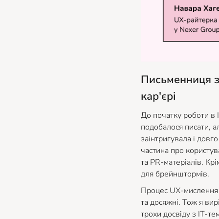
Письменниця з
кар'єрі
До початку роботи в І
подобалося писати, а
заінтригувала і довг
частина про користув
та PR-матеріалів. Кр
для брейнштормів.
Процес UX-мислення м
та досяжні. Тож я ви
трохи досвіду з ІТ-те