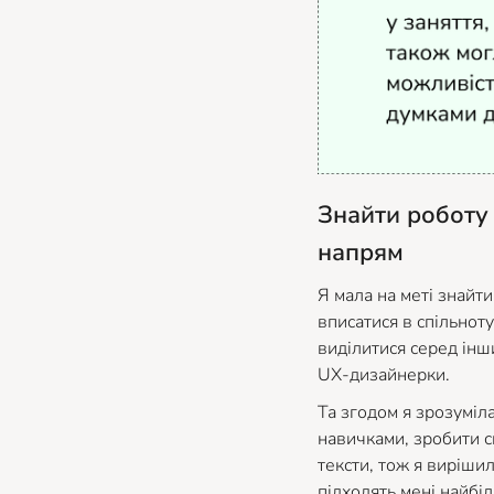
Знайти роботу
напрям
Я мала на меті знайт
вписатися в спільнот
виділитися серед інш
UX-дизайнерки.
Та згодом я зрозуміла
навичками, зробити с
тексти, тож я вирішил
підходять мені найбі