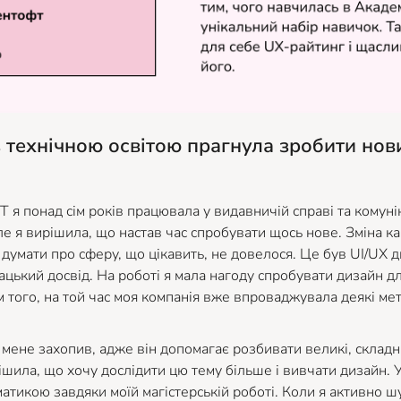
 технічною освітою прагнула зробити нов
Т я понад сім років працювала у видавничій справі та комуні
ле я вирішила, що настав час спробувати щось нове. Зміна к
о думати про сферу, що цікавить, не довелося. Це був UI/UX 
ацький досвід. На роботі я мала нагоду спробувати дизайн д
ім того, на той час моя компанія вже впроваджувала деякі м
ене захопив, адже він допомагає розбивати великі, складн
рішила, що хочу дослідити цю тему більше і вивчати дизайн.
матикою завдяки моїй магістерській роботі. Коли я активно ш