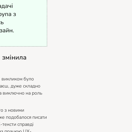
 змінила
м викликом було
наєш, дуже складно
на виключно на роль
го з новими
же подобалося писати
-тексти справді
раз працюю UX-