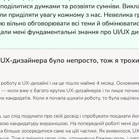
 UX-дизайнера було непросто, тож я трохи
и роботу в UX-дизайні і на це пішло майже 4 місяці. Основни
у — коли вже є багато крутих UX-дизайнерів і ти лише почи
их кандидатів. Коли я почала шукати роботу, то була націле
, що слід подумати про свій досвід і спробувати поєднати йо
вою кандидатуру виразнішою. На попередній роботі мені ду
а більше зосередитися саме на цій частині. Як виявилося, UX
льше. Тож я змінила свою ціль, уточнивши бажану роль, і за