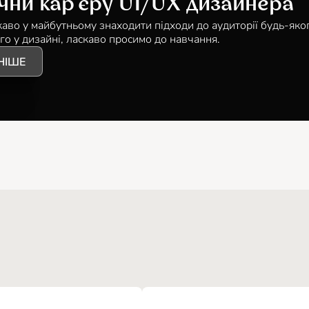
чни кар'єру UI/UX дизайнера
каво у майбутньому знаходити підходи до аудиторії будь-яко
го у дизайні, ласкаво просимо до навчання.
НІШЕ