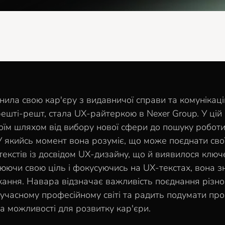
нила свою кар'єру з видавничої справи та комунікаці
решті-решт, стала UX-райтеркою в Nexer Group. У цій і
воїм шляхом від вибору нової сфери до пошуку робот
У якийсь момент вона розуміє, що може поєднати сво
текстів із досвідом UX-дизайну, що й виявилося ключ
інюючи свою ціль і фокусуючись на UX-текстах, вона 
кання. Навара відзначає важливість поєднання різно
сучасному професійному світі та радить подумати пр
та можливості для розвитку кар'єри.