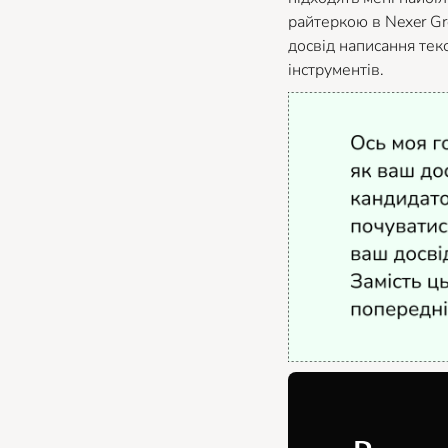
райтеркою в Nexer G
досвід написання тек
інструментів.