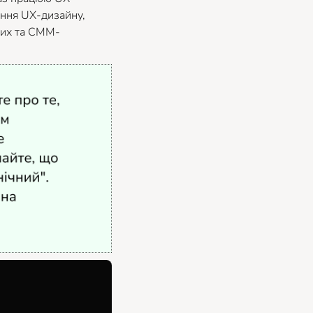
ання UX-дизайну,
ових та СММ-