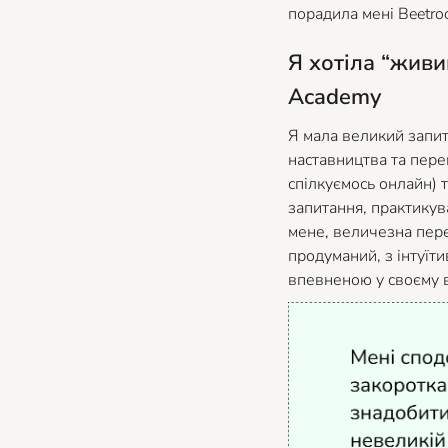
порадила мені Beetro
Я хотіла “живи
Academy
Я мала великий запит
наставництва та пере
спілкуємось онлайн) т
запитання, практикува
мене, величезна пере
продуманий, з інтуїт
впевненою у своєму в