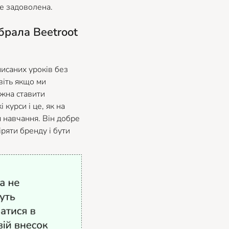
же задоволена.
брала Beetroot
писаних уроків без
віть якщо ми
ожна ставити
 курси і це, як на
я навчання. Він добре
ряти бренду і бути