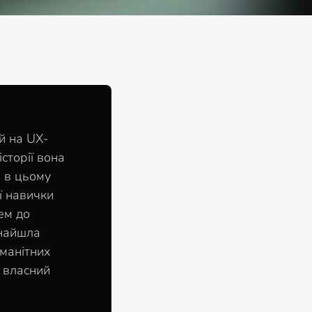
й на UX-
сторії вона
и в цьому
ї навички
ем до
знайшла
манітних
о власний