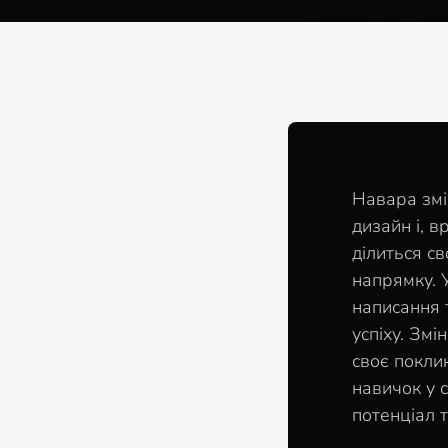
Навара змі
дизайн і, в
ділиться с
напрямку. 
написання 
успіху. Зм
своє покли
навичок у 
потенціал 