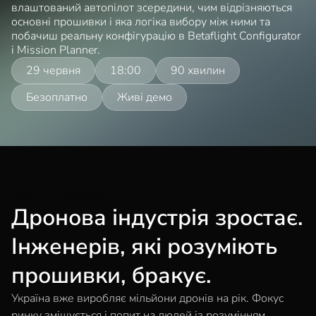
влаштований автопілот зсередини, чим відрізняються
основні прошивки і яка логіка вибору між ними та
побачиш реальну конфігурацію в Betaflight Configurator
і Mission Planner.
29 червня
18:00
90 хвилин
Безоплатно
Живі демо
ЧОМУ ЦЕ ВАЖЛИВО
Дронова індустрія зростає.
Інженерів, які розуміють
прошивки, бракує.
Україна вже виробляє мільйони дронів на рік. Фокус
ринку зміщується і попит на людей із розумінням