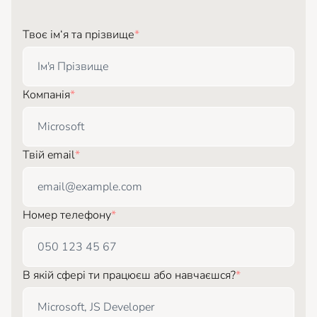
Твоє ім‘я та прізвище
*
Компанія
*
Твій email
*
Номер телефону
*
В якій сфері ти працюєш або навчаєшся?
*