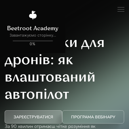
БЕЗОПЛАТНИЙ ВЕБІНАР
Прошивки для
дронів: як
влаштований
автопілот
ЗАРЕЄСТРУВАТИСЯ
ПРОГРАМА ВЕБІНАРУ
За 90 хвилин отримаєш чітке розуміння як