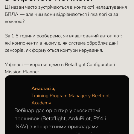
Ці назви часто зустрічаються в контексті налаштування
БПЛА — але чим вони відрізняються і яка логіка за
кожною?
За 1,5 години розберемо, як влаштований автопілот:
які компоненти в ньому є, як система обробляє дані
сенсорів, як формуються контури керування.
У фіналі — коротке демо в Betaflight Configurator і
Mission Planner.
Анастасія,
Training Program Manager у Beetroot
Academy
Вебінар дає орієнтир у екосистемі
прошивок (Betaflight, ArduPilot, PX4 і
INAV) з конкретними прикладами