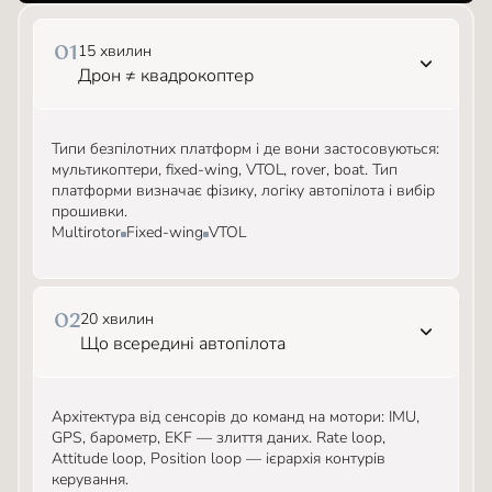
15 хвилин
01
Дрон ≠ квадрокоптер
Типи безпілотних платформ і де вони застосовуються:
мультикоптери, fixed-wing, VTOL, rover, boat. Тип
платформи визначає фізику, логіку автопілота і вибір
прошивки.
Multirotor
Fixed-wing
VTOL
20 хвилин
02
Що всередині автопілота
Архітектура від сенсорів до команд на мотори: IMU,
GPS, барометр, EKF — злиття даних. Rate loop,
Attitude loop, Position loop — ієрархія контурів
керування.