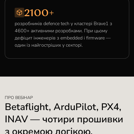
2100+
розробників defence tech у кластері Brave1 з
4600+ активними розробками. При цьому
дефіцит інженерів з embedded і firmware —
один із найгостріших у секторі.
ПРО ВЕБІНАР
Betaflight, ArduPilot, PX4,
INAV — чотири прошивки
з окремою логікою.