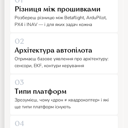
01
Різниця між прошивками
Розбереш різницю між Betaflight, ArduPilot,
PX4 і INAV — і для яких задач кожна
02
Архітектура автопілота
Отримаєш базове уявлення про архітектуру:
сенсори, EKF, контури керування
03
Типи платформ
Зрозумієш, чому «дрон ≠ квадрокоптер» і які
ще типи платформ існують
04