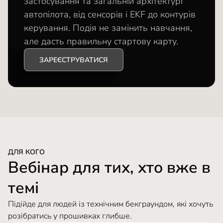
застосування та загальній архітектурі
автопілота, від сенсорів і EKF до контурів
керування. Подія не замінить навчання,
але дасть правильну стартову карту.
ЗАРЕЄСТРУВАТИСЯ
ДЛЯ КОГО
Вебінар для тих, хто вже в
темі
Підійде для людей із технічним бекграундом, які хочуть
розібратись у прошивках глибше.