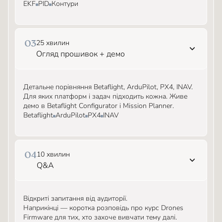
EKF
PID
Контури
25 хвилин
03
Огляд прошивок + демо
Детальне порівняння Betaflight, ArduPilot, PX4, INAV.
Для яких платформ і задач підходить кожна. Живе
демо в Betaflight Configurator і Mission Planner.
Betaflight
ArduPilot
PX4
INAV
10 хвилин
04
Q&A
Відкриті запитання від аудиторії.
Наприкінці — коротка розповідь про курс Drones
Firmware для тих, хто захоче вивчати тему далі.