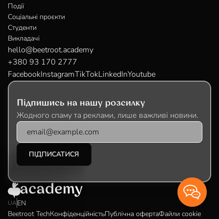
Події
Соціальні проєкти
Студенти
Викладачі
hello@beetroot.academy
+380 93 170 2777
Facebook
Instagram
TikTok
LinkedIn
Youtube
Підпишись на нашу розсилку
Жодного спаму та реклами, лише важливі новини.
EN
UA
Beetroot Tech
Конфіденційність
Публічна оферта
Файли cookie