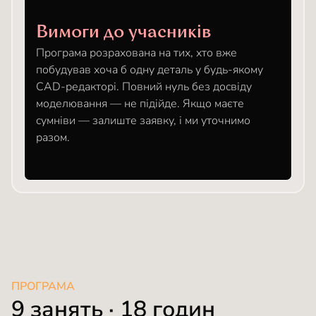
Вимоги до учасників
Програма розрахована на тих, хто вже
побудував хоча б одну деталь у будь-якому
CAD-редакторі. Повний нуль без досвіду
моделювання — не підійде. Якщо маєте
сумніви — залиште заявку, і ми уточнимо
разом.
ПРОГРАМА
9 занять · 18 годин