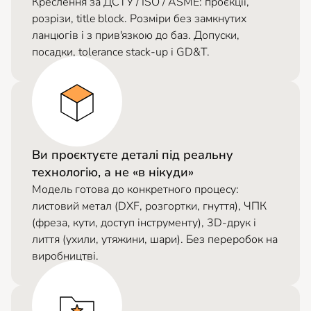
Креслення за ДСТУ / ISO / ASME: проєкції,
розрізи, title block. Розміри без замкнутих
ланцюгів і з прив'язкою до баз. Допуски,
посадки, tolerance stack-up і GD&T.
Ви проєктуєте деталі під реальну
технологію, а не «в нікуди»
Модель готова до конкретного процесу:
листовий метал (DXF, розгортки, гнуття), ЧПК
(фреза, кути, доступ інструменту), 3D-друк і
лиття (ухили, утяжини, шари). Без переробок на
виробництві.