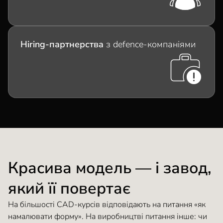
Hiring-партнерства
з defence-компаніями
Красива модель — і завод,
який її повертає
На більшості CAD-курсів відповідають на питання «як
намалювати форму». На виробництві питання інше: чи