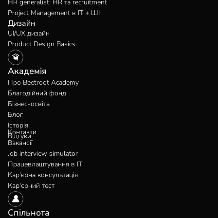
HR generalist: HR та recruitment
Project Management в IT + ШІ
Дизайн
UI/UX дизайн
Product Design Basics
Академія
Про Beetroot Academy
Благодійний фонд
Бізнес-освіта
Блог
Історія
Контакти
Відгуки
Вакансії
Job interview simulator
Працевлаштування в IT
Кар'єрна консультація
Кар'єрний тест
Спільнота