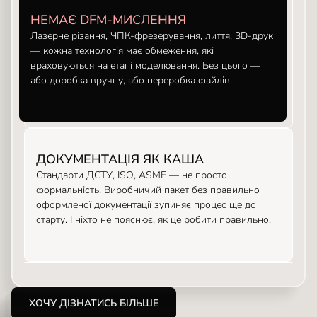
НЕМАЄ DFM-МИСЛЕННЯ
Лазерне різання, ЧПК-фрезерування, лиття, 3D-друк
— кожна технологія має обмеження, які
враховуються на етапі моделювання. Без цього —
або доробка вручну, або переробка файлів.
ДОКУМЕНТАЦІЯ ЯК КАША
Стандарти ДСТУ, ISO, ASME — не просто
формальність. Виробничий пакет без правильно
оформленої документації зупиняє процес ще до
старту. І ніхто не пояснює, як це робити правильно.
ХОЧУ ДІЗНАТИСЬ БІЛЬШЕ