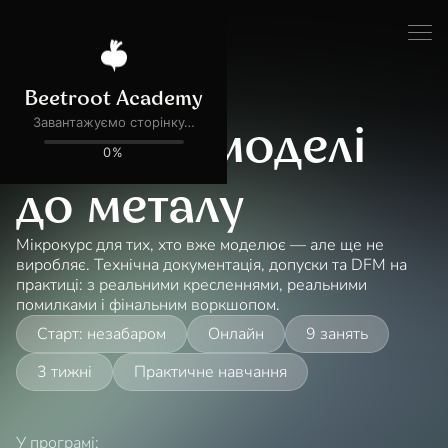
Defence Tech
Новий напрям
Від 3D- моделі
до металу
Мікрокурс для тих, хто вже моделює — але ще не
виробляє. Технічна документація, допуски та DFM на
практиці: з реальними кресленнями, реальними
помилками і фінальним воркшопом.
Старт: незабаром
Онлайн
9 занять
3 тижні
Практичне навчання
У програмі: