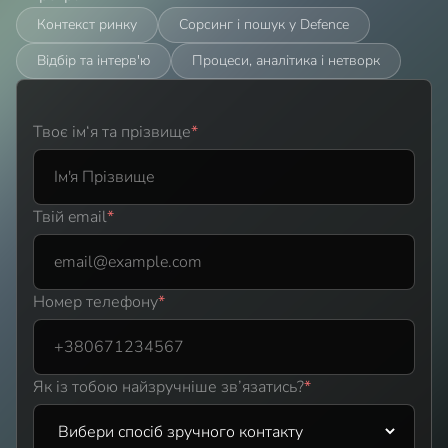
Контекст ринку
Сорсинг і пошук у Defence
Відбір та інтерв'ю
Процеси, аналітика і нетворк
Твоє ім‘я та прізвище
*
Твій email
*
Номер телефону
*
Як із тобою найзручніше зв’язатись?
*