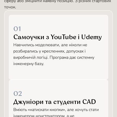
сферу або зміцнити наявну позицію. З різних стартових
точок.
01
Самоучки з YouTube і Udemy
Навчились моделювати, але ніколи не
розбирались у кресленнях, допусках і
виробничій логіці. Програма дає системну
інженерну базу.
02
Джуніори та студенти CAD
Вміють «натискати кнопки», але хочуть стати
інженером-конструктором, а не