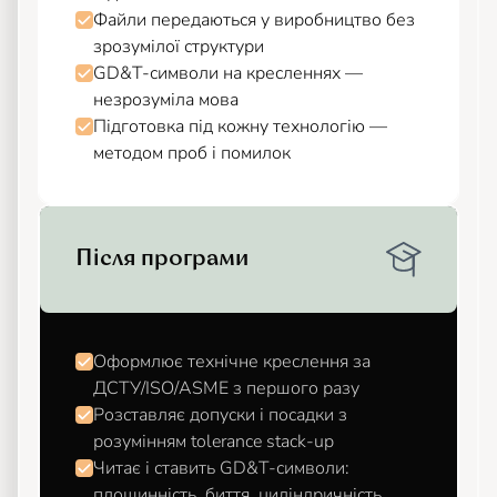
Файли передаються у виробництво без
зрозумілої структури
GD&T-символи на кресленнях —
незрозуміла мова
Підготовка під кожну технологію —
методом проб і помилок
Після програми
Оформлює технічне креслення за
ДСТУ/ISO/ASME з першого разу
Розставляє допуски і посадки з
розумінням tolerance stack-up
Читає і ставить GD&T-символи:
площинність, биття, циліндричність