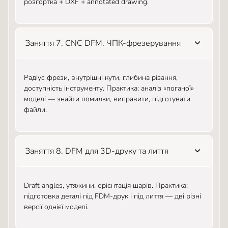
розгортка + DXF + annotated drawing.
Заняття 7. CNC DFM. ЧПК-фрезерування
Радіус фрези, внутрішні кути, глибина різання,
доступність інструменту. Практика: аналіз «поганої»
моделі — знайти помилки, виправити, підготувати
файли.
Заняття 8. DFM для 3D-друку та лиття
Draft angles, утяжини, орієнтація шарів. Практика:
підготовка деталі під FDM-друк і під лиття — дві різні
версії однієї моделі.