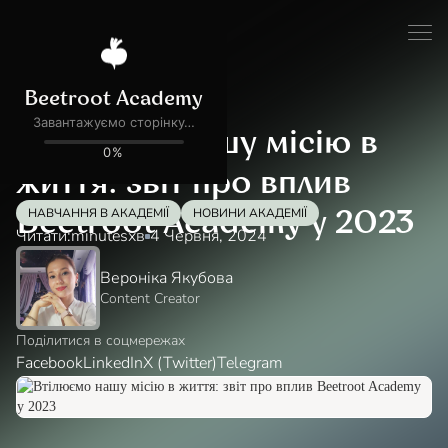
Блог
Соціальний вплив
Втілюємо нашу місію в
життя: звіт про вплив
НАВЧАННЯ В АКАДЕМІЇ
НОВИНИ АКАДЕМІЇ
Beetroot Academy у 2023
Читати:
minutes
хв
4 Червня, 2024
Вероніка Якубова
Content Creator
Поділитися в соцмережах
Facebook
LinkedIn
X (Twitter)
Telegram