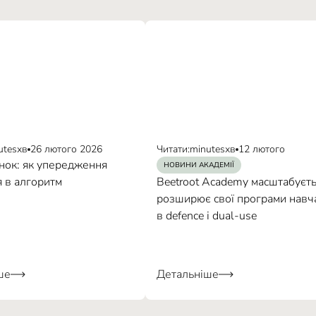
utes
хв
26 лютого 2026
Читати:
minutes
хв
12 лютого
нок: як упередження
НОВИНИ АКАДЕМІЇ
 в алгоритм
Beetroot Academy масштабуєть
розширює свої програми навч
в defence і dual-use
ше
Детальніше