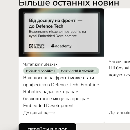
Більше останніх новин
Читати:
min
Читати:
minutes
хв
ШІ без жі
НОВИНИ АКАДЕМІЇ
НАВЧАННЯ В АКАДЕМІЇ
кодуються
Ваш досвід на фронті може стати
професією в Defence Tech: Frontline
Robotics надає ветеранам
безкоштовне місце на програмі
Embedded Development
Детальніше
Детальні