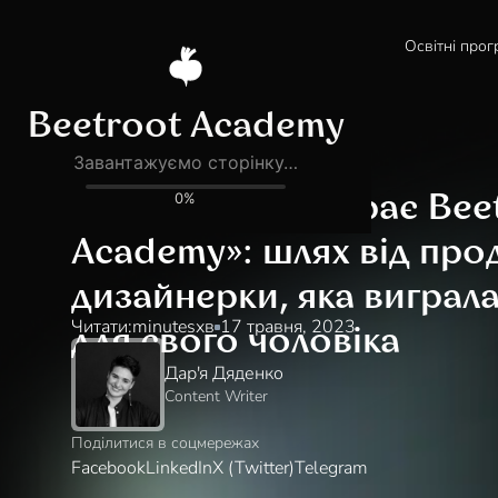
Освітні прог
Блог
Історії бурячків
«Наша сім’я обирає Bee
Academy»: шлях від про
дизайнерки, яка виграл
Читати:
minutes
хв
17 травня, 2023
для свого чоловіка
Дар'я Дяденко
Content Writer
Поділитися в соцмережах
Facebook
LinkedIn
X (Twitter)
Telegram