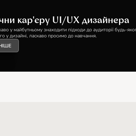
чни кар'єру UI/UX дизайнера
каво у майбутньому знаходити підходи до аудиторії будь-яко
го у дизайні, ласкаво просимо до навчання.
НІШЕ