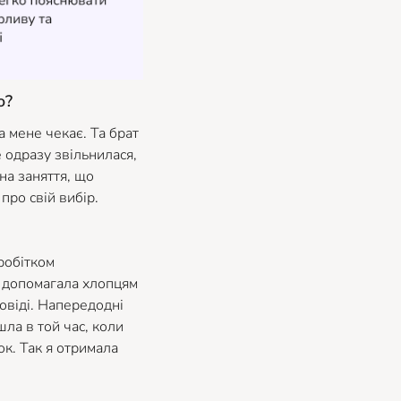
ю?
а мене чекає. Та брат
е одразу звільнилася,
на заняття, що
про свій вибір.
робітком
и допомагала хлопцям
повіді. Напередодні
ла в той час, коли
ок. Так я отримала