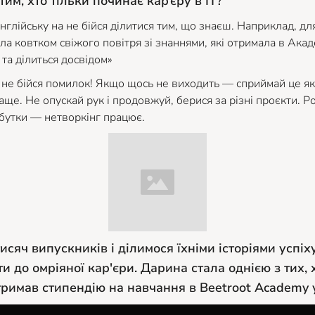
им, хто тільки починає кар’єру в ІТ?
глійську на не бійся ділитися тим, що знаєш. Наприклад, для
ла ковтком свіжого повітря зі знаннями, які отримала в Акаде
 та ділиться досвідом»
 не бійся помилок! Якщо щось не виходить — сприймай це як
ще. Не опускай рук і продовжуй, берися за різні проєкти. Р
бутки — нетворкінг працює.
исяч випускників і ділимося їхніми історіями успіх
и до омріяної кар'єри. Дарина стала однією з тих, 
отримав стипендію на навчання в Beetroot Academy 