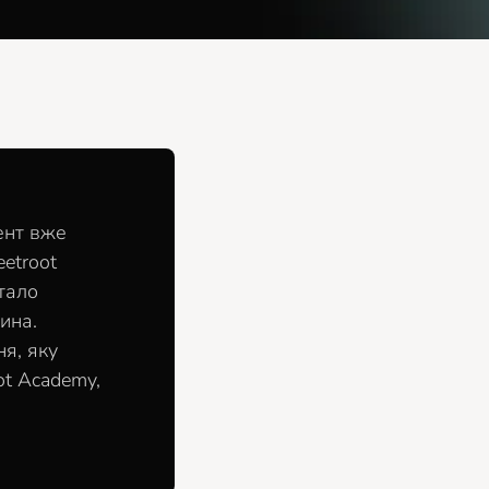
ент вже
etroot
тало
ина.
я, яку
ot Academy,