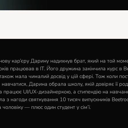
нову кар’єру Дарину надихнув брат, який на той мом
оків працював в ІТ. Його дружина закінчила курс в Be
також мала чималий досвід у цій сфері. Тож коли пос
 навчатися, Дарина обрала школу, якій довіряє її род
а працює UI/UX-дизайнеркою, а стипендію на навчанн
ла з нагоди святкування 10 тисяч випускників Beetro
чоловіку — плюс один студент у сім’ї.