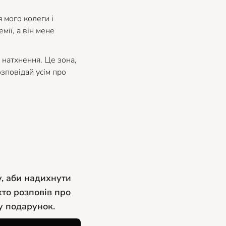
 мого колеги і
мії, а він мене
 натхнення. Це зона,
озповідай усім про
у, аби надихнути
хто розповів про
у подарунок.