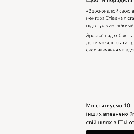
Щоб ти порадила т
«Вдосконалюй свою ан
ментора Стівена я ста
підтягує в англійській
Зростай над собою та
де ти можеш стати кра
своє навчання чи здо
Ми святкуємо 10 т
інших впевнено йт
свій шлях в ІТ й 