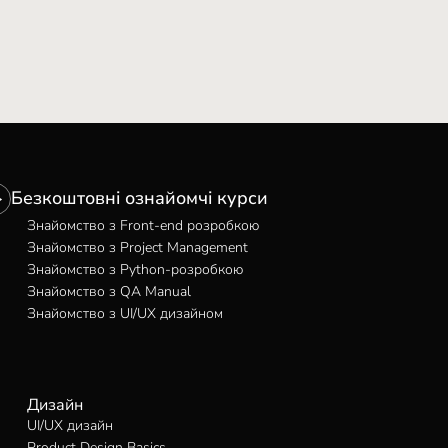
Безкоштовні ознайомчі курси
Знайомство з Front-end розробкою
Знайомство з Project Management
Знайомство з Python-розробкою
Знайомство з QA Manual
Знайомство з UI/UX дизайном
Дизайн
UI/UX дизайн
Product Design Basics