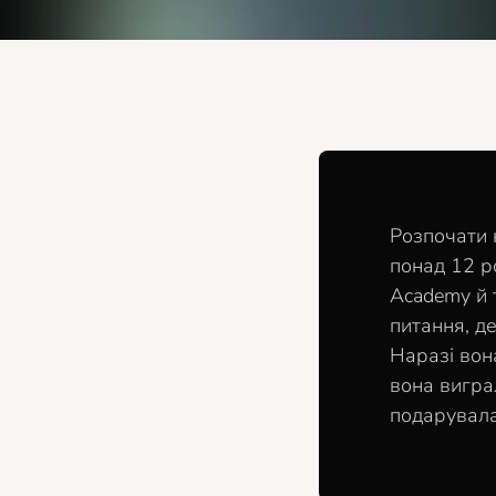
Розпочати 
понад 12 р
Academy й 
питання, де
Наразі вон
вона вигра
подарувала 