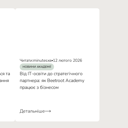
Читати:
minutes
хв
12 лютого 2026
НОВИНИ АКАДЕМІЇ
ся та
Від IT-освіти до стратегічного
ання
партнера: як Beetroot Academy
працює з бізнесом
Детальніше