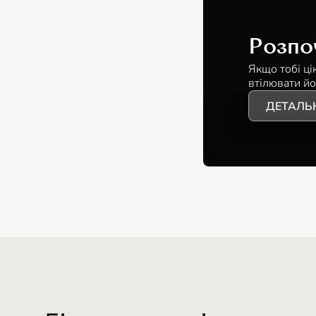
Розпо
Якщо тобі ці
втілювати йо
ДЕТАЛЬ