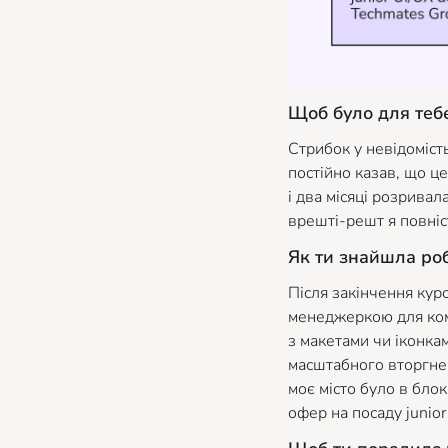
Щоб було для теб
Стрибок у невідомість
постійно казав, що це
і два місяці розрива
врешті-решт я повніс
Як ти знайшла ро
Після закінчення кур
менеджеркою для кома
з макетами чи іконкам
масштабного вторгнен
моє місто було в блок
офер на посаду junior