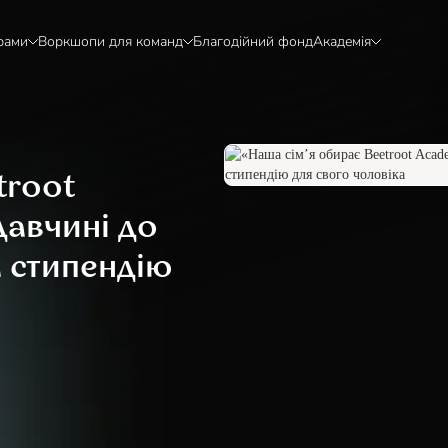
рами
Воркшопи для команд
Благодійний фонд
Академія
troot
давчині до
а стипендію