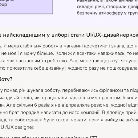
е найскладнішим у виборі стати UI/UX-дизайнерко
. Я мала стабільну роботу в магазині косметики і знала, що н
 не моє і я можу більше. Коли ж я все-таки наважилась, то н
лася між навчанням та роботою. Але мене так щоразу тягнуло 
тю присвятила себе дизайну і жодного разу не пошкодувала 
боту?
су понад рік шукала роботу, перебиваючись фрілансом та під
нди айтівців, які працювали над спільним проєктом. Інкол
и. Але скільки б разів я не відправляла резюме, жодної від
ня брат порадив написати до його компанії. Відповідь прийш
аді, та роботодавці були готові чекати, поки я вийду на зв’яз
 UI/UX designer.