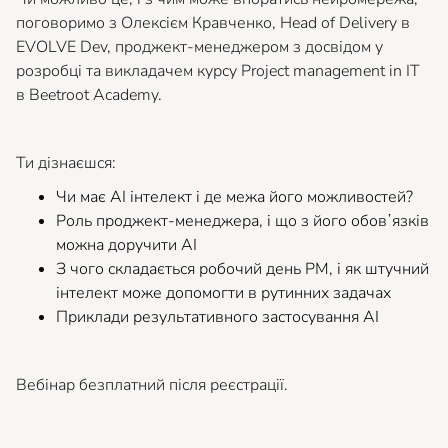
поговоримо з Олексієм Кравченко, Head of Delivery в
EVOLVE Dev, проджект-менеджером з досвідом у
розробці та викладачем курсу Project management in IT
в Beetroot Academy.
Ти дізнаєшся:
Чи має АІ інтелект і де межа його можливостей?
Роль проджект-менеджера, і що з його обовʼязків
можна доручити АІ
З чого складається робочий день PM, і як штучний
інтелект може допомогти в рутинних задачах
Приклади результативного застосування АІ
Вебінар безплатний після реєстрації.