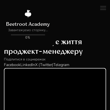
Всі події
ПОДІЯ ЗАВЕРШЕНА
Як АІ полегшує життя
проджект-менеджеру
Поділитися в соцмережах
Facebook
LinkedIn
X (Twitter)
Telegram