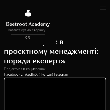
Всі події
ПОДІЯ ЗАВЕРШЕНА
Твоє майбутнє в
проєктному менеджменті:
поради експерта
Поділитися в соцмережах
Facebook
LinkedIn
X (Twitter)
Telegram