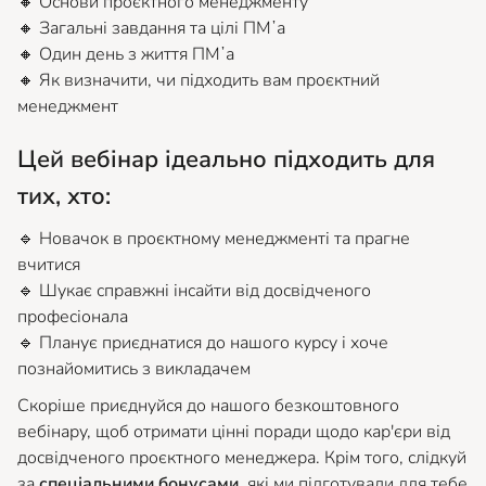
🔸 Основи проєктного менеджменту
🔸 Загальні завдання та цілі ПМʼа
🔸 Один день з життя ПМʼа
🔸 Як визначити, чи підходить вам проєктний
менеджмент
Цей вебінар ідеально підходить для
тих, хто:
🔹 Новачок в проєктному менеджменті та прагне
вчитися
🔹 Шукає справжні інсайти від досвідченого
професіонала
🔹 Планує приєднатися до нашого курсу і хоче
познайомитись з викладачем
Скоріше приєднуйся до нашого безкоштовного
вебінару, щоб отримати цінні поради щодо кар'єри від
досвідченого проєктного менеджера. Крім того, слідкуй
за
спеціальними бонусами
, які ми підготували для тебе