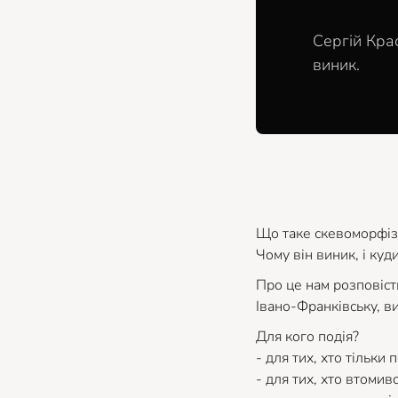
Сергій Кра
виник.
Що таке скевоморфізм
Чому він виник, і куд
Про це нам розповіст
Івано-Франківську, в
Для кого подія?
- для тих, хто тільки
- для тих, хто втомив