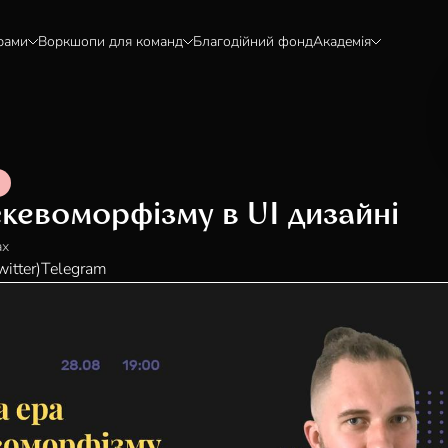
рами
Воркшопи для команд
Благодійний фонд
Академія
кевоморфізму в UI дизайні
ах
witter)
Telegram