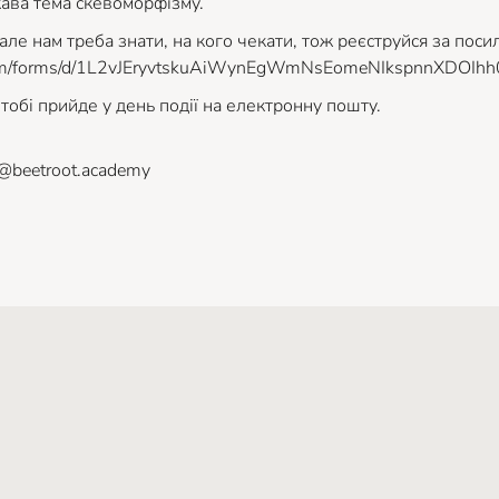
ікава тема скевоморфізму.
але нам треба знати, на кого чекати, тож реєструйся за поси
.com/forms/d/1L2vJEryvtskuAiWynEgWmNsEomeNIkspnnXDOIhh0
тобі прийде у день події на електронну пошту.
v@beetroot.academy