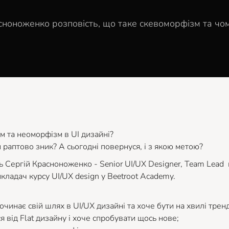
сноноженко розповість, що таке скевоморфізм та чом
 та неоморфізм в UI дизайні?
и раптово зник? А сьогодні повернуся, і з якою метою?
ь Сергій Красноноженко - Senior UI/UX Designer, Team Lead 
икладач курсу UI/UX design у Beetroot Academy.
 починає свій шлях в UI/UX дизайні та хоче бути на хвилі тренд
ся від Flat дизайну і хоче спробувати щось нове;