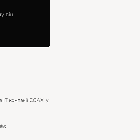
у він
в IT компанії COAX у
ів;