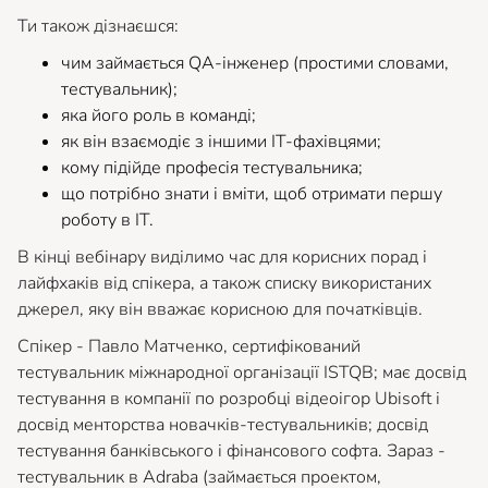
Ти також дізнаєшся:
чим займається QA-інженер (простими словами,
тестувальник);
яка його роль в команді;
як він взаємодіє з іншими ІТ-фахівцями;
кому підійде професія тестувальника;
що потрібно знати і вміти, щоб отримати першу
роботу в IT.
В кінці вебінару виділимо час для корисних порад і
лайфхаків від спікера, а також списку використаних
джерел, яку він вважає корисною для початківців.
Спікер - Павло Матченко, сертифікований
тестувальник міжнародної організації ISTQB; має досвід
тестування в компанії по розробці відеоігор Ubisoft і
досвід менторства новачків-тестувальників; досвід
тестування банківського і фінансового софта. Зараз -
тестувальник в Adraba (займається проектом,