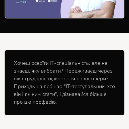
Хочеш освоїти ІТ-спеціальність, але не
знаєш, яку вибрати? Переживаєш через
вік і труднощі підкорення нової сфери?
Приходь на вебінар "IT-тестувальник: хто
він і як ним стати", і дізнавайся більше
про цю професію.