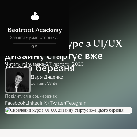
Блог
Навчання в Академії
Оновлений курс з UI/UX
дизайну стартує вже
Читати:
minutes
хв
27 лютого, 2023
цього березня
Дар'я Дяденко
Content Writer
Поділитися в соцмережах
Facebook
LinkedIn
X (Twitter)
Telegram