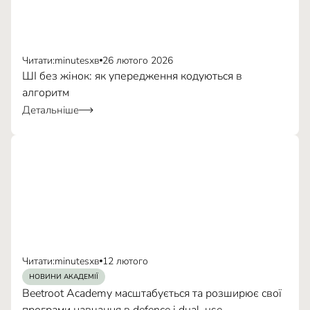
Читати:
minutes
хв
26 лютого 2026
ШІ без жінок: як упередження кодуються в
алгоритм
Детальніше
Читати:
minutes
хв
12 лютого
НОВИНИ АКАДЕМІЇ
Beetroot Academy масштабується та розширює свої
програми навчання в defence і dual-use