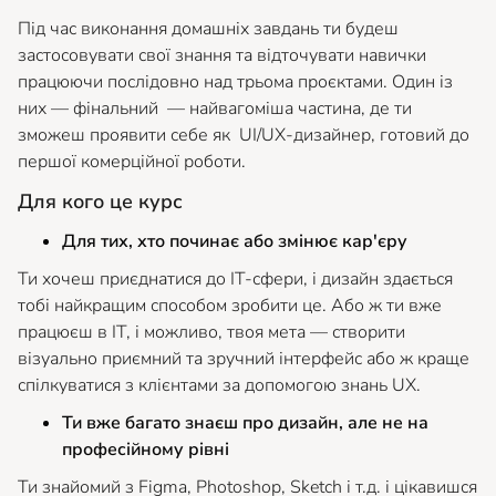
Під час виконання домашніх завдань ти будеш
застосовувати свої знання та відточувати навички
працюючи послідовно над трьома проєктами. Один із
них — фінальний — найвагоміша частина, де ти
зможеш проявити себе як UI/UX-дизайнер, готовий до
першої комерційної роботи.
Для кого це курс
Для тих, хто починає або змінює кар'єру
Ти хочеш приєднатися до ІТ-сфери, і дизайн здається
тобі найкращим способом зробити це. Або ж ти вже
працюєш в ІТ, і можливо, твоя мета — створити
візуально приємний та зручний інтерфейс або ж краще
спілкуватися з клієнтами за допомогою знань UX.
Ти вже багато знаєш про дизайн, але не на
професійному рівні
Ти знайомий з Figma, Photoshop, Sketch і т.д. і цікавишся