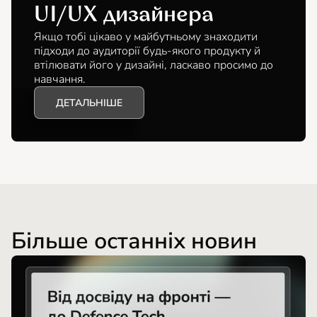
UI/UX дизайнера
Якщо тобі цікаво у майбутньому знаходити
підходи до аудиторії будь-якого продукту й
втілювати його у дизайні, ласкаво просимо до
навчання.
ДЕТАЛЬНІШЕ
Більше останніх новин