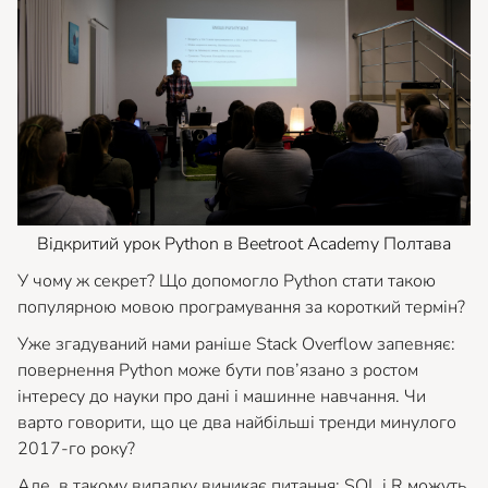
Відкритий урок Python в Beetroot Academy Полтава
У чому ж секрет? Що допомогло Python стати такою
популярною мовою програмування за короткий термін?
Уже згадуваний нами раніше Stack Overflow запевняє:
повернення Python може бути пов’язано з ростом
інтересу до науки про дані і машинне навчання. Чи
варто говорити, що це два найбільші тренди минулого
2017-го року?
Але, в такому випадку виникає питання: SQL і R можуть