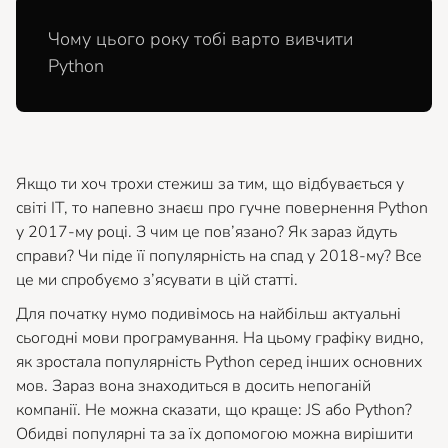
Чому цього року тобі варто вивчити
Python
Якщо ти хоч трохи стежиш за тим, що відбувається у
світі IT, то напевно знаєш про гучне повернення Python
у 2017-му році. З чим це пов’язано? Як зараз йдуть
справи? Чи піде її популярність на спад у 2018-му? Все
це ми спробуємо з’ясувати в цій статті.
Для початку нумо подивімось на найбільш актуальні
сьогодні мови програмування. На цьому графіку видно,
як зростала популярність Python серед інших основних
мов. Зараз вона знаходиться в досить непоганій
компанії. Не можна сказати, що краще: JS або Python?
Обидві популярні та за їх допомогою можна вирішити