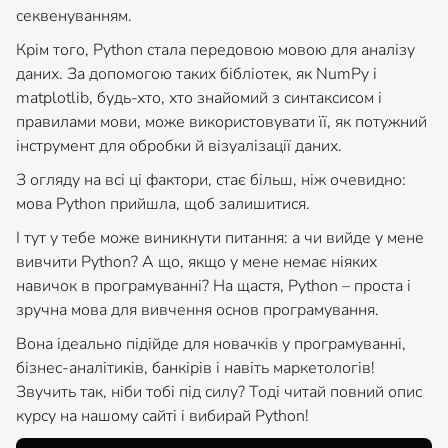
секвенуванням.
Крім того, Python стала передовою мовою для аналізу
даних. За допомогою таких бібліотек, як NumPy і
matplotlib, будь-хто, хто знайомий з синтаксисом і
правилами мови, може використовувати її, як потужний
інструмент для обробки й візуалізації даних.
З огляду на всі ці фактори, стає більш, ніж очевидно:
мова Python прийшла, щоб залишитися.
І тут у тебе може виникнути питання: а чи вийде у мене
вивчити Python? А що, якщо у мене немає ніяких
навичок в програмуванні? На щастя, Python – проста і
зручна мова для вивчення основ програмування.
Вона ідеально підійде для новачків у програмуванні,
бізнес-аналітиків, банкірів і навіть маркетологів!
Звучить так, ніби тобі під силу? Тоді читай повний опис
курсу на нашому сайті і вибирай Python!