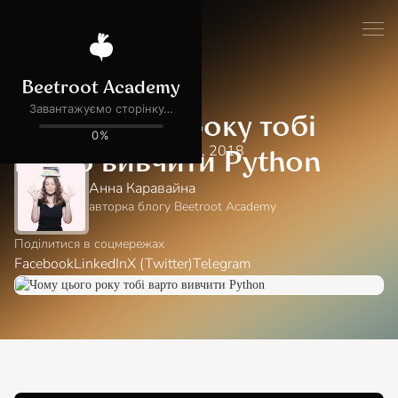
Блог
Навчання в Академії
Чому цього року тобі
Читати:
minutes
хв
20 лютого, 2018
варто вивчити Python
Анна Каравайна
авторка блогу Beetroot Academy
Поділитися в соцмережах
Facebook
LinkedIn
X (Twitter)
Telegram