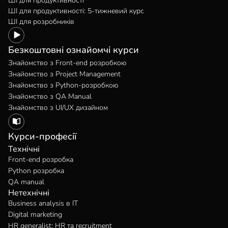
ШІ для продуктивності
ШІ для продуктивності: 5-тижневий курс
ШІ для розробників
Безкоштовні ознайомчі курси
Знайомство з Front-end розробкою
Знайомство з Project Management
Знайомство з Python-розробкою
Знайомство з QA Manual
Знайомство з UI/UX дизайном
Курси-професії
Технічні
Front-end розробка
Python розробка
QA manual
Нетехнічні
Business analysis в IT
Digital marketing
HR generalist: HR та recruitment