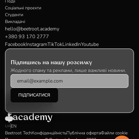
Події
Соціальні проєкти
Студенти
Викладачі
hello@beetroot.academy
+380 93 170 2777
Facebook
Instagram
TikTok
LinkedIn
Youtube
Підпишись на нашу розсилку
Жодного спаму та реклами, лише важливі новини.
EN
UA
Beetroot Tech
Конфіденційність
Публічна оферта
Файли cookie