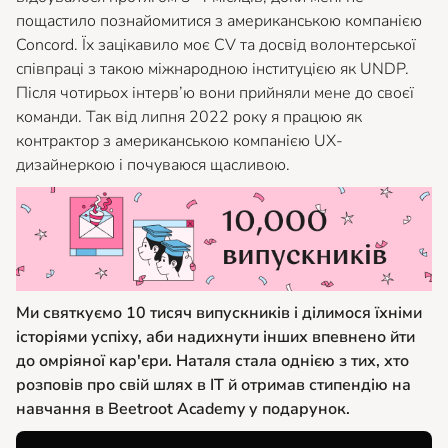
пощастило познайомитися з американською компанією
Concord. Їх зацікавило моє CV та досвід волонтерської
співпраці з такою міжнародною інституцією як UNDP.
Після чотирьох інтерв’ю вони прийняли мене до своєї
команди. Так від липня 2022 року я працюю як
контрактор з американською компанією UX-
дизайнеркою і почуваюся щасливою.
Ми святкуємо 10 тисяч випускників і ділимося їхніми
історіями успіху, аби надихнути інших впевнено йти
до омріяної кар'єри. Наталя стала однією з тих, хто
розповів про свій шлях в ІТ й отримав стипендію на
навчання в Beetroot Academy у подарунок.