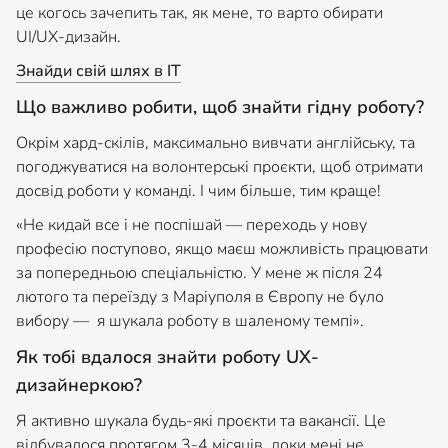
це когось зачепить так, як мене, то варто обирати
UI/UX-дизайн.
Знайди свій шлях в IT
Що важливо робити, щоб знайти гідну роботу?
Окрім хард-скілів, максимально вивчати англійську, та
погоджуватися на волонтерські проєкти, щоб отримати
досвід роботи у команді. І чим більше, тим краще!
«Не кидай все і не поспішай — переходь у нову
професію поступово, якщо маєш можливість працювати
за попередньою спеціальністю. У мене ж після 24
лютого та переїзду з Маріуполя в Європу не було
вибору — я шукала роботу в шаленому темпі».
Як тобі вдалося знайти роботу UX-
дизайнеркою?
Я активно шукала будь-які проєкти та вакансії. Це
відбувалося протягом 3-4 місяців, доки мені не