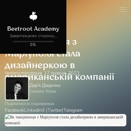
Блог
Історії бурячків
Як танцівниця з
Маріуполя стала
дизайнеркою в
Читати:
minutes
хв
17 травня, 2023
американській компанії
Дар'я Дяденко
Content Writer
Поділитися в соцмережах
Facebook
LinkedIn
X (Twitter)
Telegram