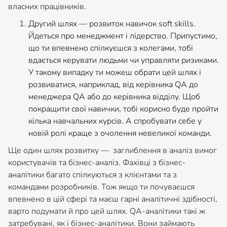
власних працівників.
Другий шлях — розвиток навичок soft skills.
Йдеться про менеджмент і лідерство. Припустимо,
що ти впевнено спілкуєшся з колегами, тобі
вдається керувати людьми чи управляти ризиками.
У такому випадку ти можеш обрати цей шлях і
розвиватися, наприклад, від керівника QA до
менеджера QA або до керівника відділу. Щоб
покращити свої навички, тобі корисно буде пройти
кілька навчальних курсів. А спробувати себе у
новій ролі краще з очолення невеликої команди.
Ще один шлях розвитку — заглиблення в аналіз вимог
користувачів та бізнес-аналіз. Фахівці з бізнес-
аналітики багато спілкуються з клієнтами та з
командами розробників. Тож якщо ти почуваєшся
впевнено в цій сфері та маєш гарні аналітичні здібності,
варто подумати й про цей шлях. QA-аналітики такі ж
затребувані, як і бізнес-аналітики. Вони займають