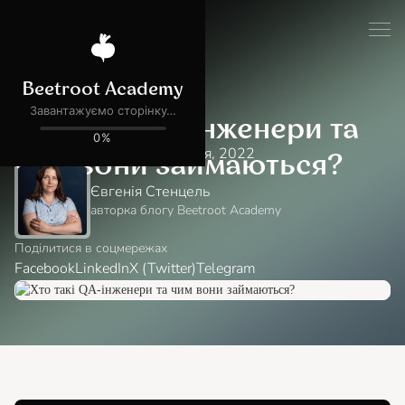
Блог
Навчання в Академії
Хто такі QA-інженери та
Читати:
minutes
хв
27 вересня, 2022
чим вони займаються?
Євгенія Стенцель
авторка блогу Beetroot Academy
Поділитися в соцмережах
Facebook
LinkedIn
X (Twitter)
Telegram