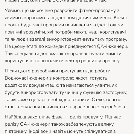
лише пошуком помилок. Але це не зовсім так.
Уявімо, що ми хочемо розробити фітнес-програму з
якимись вправами та щоденним дієтичним меню. Кожен
проєкт будь-якої програми починається з ідеї. Тож ми
повинні зрозуміти, які потреби мають наші користувачі
та як люди взагалі використовуватимуть таку програму.
На цьому етапі до команди приєднуються QA-інженери.
Такі спеціалісти допомагають проаналізувати вимоги
користувачів та визначити вектор розвитку проєкту.
Після цього розробники приступають до роботи.
Водночас інженери з контролю якості готують
додаткову документацію та намагаються уявити, як
будуть використовувати ту чи іншу функцію застосунку,
та які саме сценарії необхідно охопити. Отже, власне
етап тестування починається паралельно з розробкою.
Найбільш захоплива фаза — реліз продукту. Під час
релізу QA-інженери також забезпечують велику
підтримку. Іноді вони навіть можуть спілкуватися з