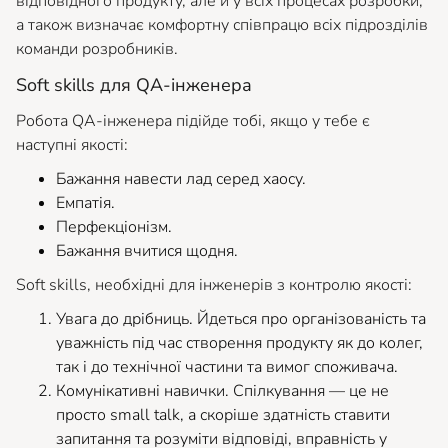
відповідного продукту, але й у всіх процесах розробки,
а також визначає комфортну співпрацю всіх підрозділів
команди розробників.
Soft skills для QA-інженера
Робота QA-інженера підійде тобі, якщо у тебе є
наступні якості:
Бажання навести лад серед хаосу.
Емпатія.
Перфекціонізм.
Бажання вчитися щодня.
Soft skills, необхідні для інженерів з контролю якості:
Увага до дрібниць. Йдеться про організованість та
уважність під час створення продукту як до колег,
так і до технічної частини та вимог споживача.
Комунікативні навички. Спілкування — це не
просто small talk, а скоріше здатність ставити
запитання та розуміти відповіді, вправність у