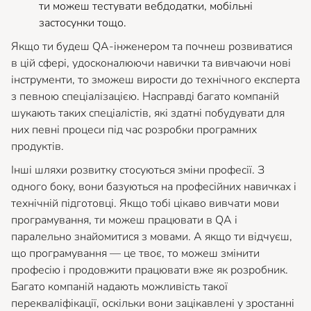
ти можеш тестувати вебдодатки, мобільні
застосунки тощо.
Якщо ти будеш QA-інженером та почнеш розвиватися
в цій сфері, удосконалюючи навички та вивчаючи нові
інструменти, то зможеш вирости до технічного експерта
з певною спеціалізацією. Насправді багато компаній
шукають таких спеціалістів, які здатні побудувати для
них певні процеси під час розробки програмних
продуктів.
Інші шляхи розвитку стосуються зміни професії. З
одного боку, вони базуються на професійних навичках і
технічній підготовці. Якщо тобі цікаво вивчати мови
програмування, ти можеш працювати в QA і
паралельно знайомитися з мовами. А якщо ти відчуєш,
що програмування — це твоє, то можеш змінити
професію і продовжити працювати вже як розробник.
Багато компаній надають можливість такої
перекваліфікації, оскільки вони зацікавлені у зростанні