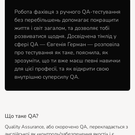
Робота фахівця з ручного QA-тестування
без перебільшень допомагає покращити
життя і світ загалом, та дозволяє тобі
розвиватися щодня. Досвідчена тімлід у
сфері QA — Євгенія Герман — розповіла
про тестування як таке, пояснила, як
зрозуміти, що ти вже маєш певні навички
для цієї професії, та як відкрити свою
внутрішню суперсилу QA.
Що таке QA?
Quality Assurance, або скорочено QA, перекладається з
англійської як «контроль/забезпечення якості» і є