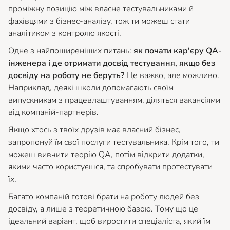
проміжну позицію між власне тестувальниками й
фахівцями з бізнес-аналізу, тож ти можеш стати
аналітиком з контролю якості.
Одне з найпоширеніших питань:
як почати кар'єру QA-
інженера і де отримати досвід тестування, якщо без
досвіду на роботу не беруть?
Це важко, але можливо.
Наприклад, деякі школи допомагають своїм
випускникам з працевлаштуванням, діляться вакансіями
від компаній-партнерів.
Якщо хтось з твоїх друзів має власний бізнес,
запропонуй їм свої послуги тестувальника. Крім того, ти
можеш вивчити теорію QA, потім відкрити додатки,
якими часто користуєшся, та спробувати протестувати
їх.
Багато компаній готові брати на роботу людей без
досвіду, а лише з теоретичною базою. Тому що це
ідеальний варіант, щоб виростити спеціаліста, який їм