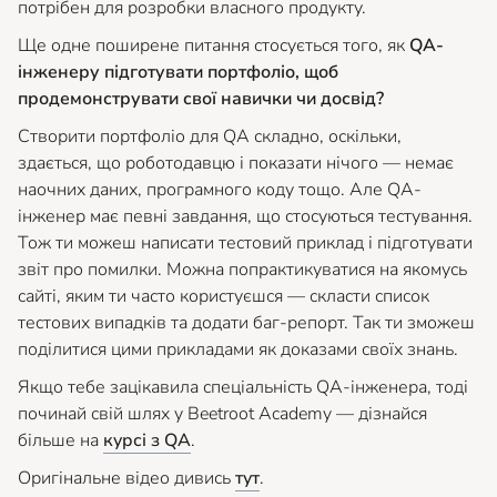
потрібен для розробки власного продукту.
Ще одне поширене питання стосується того, як
QA-
інженеру підготувати портфоліо, щоб
продемонструвати свої навички чи досвід?
Створити портфоліо для QA складно, оскільки,
здається, що роботодавцю і показати нічого — немає
наочних даних, програмного коду тощо. Але QA-
інженер має певні завдання, що стосуються тестування.
Тож ти можеш написати тестовий приклад і підготувати
звіт про помилки. Можна попрактикуватися на якомусь
сайті, яким ти часто користуєшся — скласти список
тестових випадків та додати баг-репорт. Так ти зможеш
поділитися цими прикладами як доказами своїх знань.
Якщо тебе зацікавила спеціальність QA-інженера, тоді
починай свій шлях у Beetroot Academy — дізнайся
більше на
курсі з QA
.
Оригінальне відео дивись
тут
.