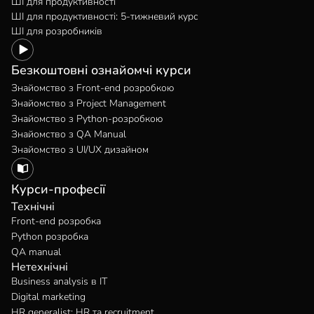
ШІ для продуктивності
ШІ для продуктивності: 5-тижневий курс
ШІ для розробників
Безкоштовні ознайомчі курси
Знайомство з Front-end розробкою
Знайомство з Project Management
Знайомство з Python-розробкою
Знайомство з QA Manual
Знайомство з UI/UX дизайном
Курси-професії
Технічні
Front-end розробка
Python розробка
QA manual
Нетехнічні
Business analysis в IT
Digital marketing
HR generalist: HR та recruitment